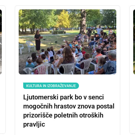
KULTURA IN IZOBRAŽEVANJE
Ljutomerski park bo v senci
mogočnih hrastov znova postal
prizorišče poletnih otroških
pravljic