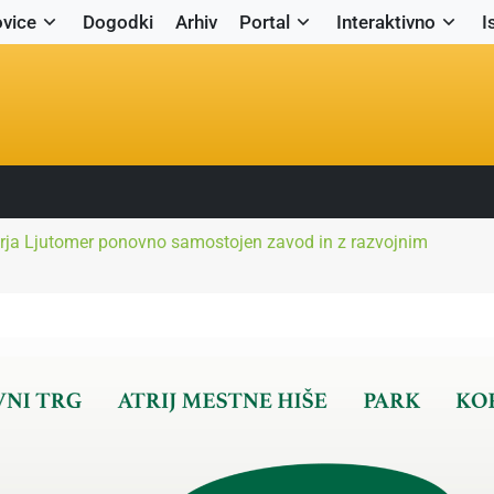
vice
Dogodki
Arhiv
Portal
Interaktivno
I
rja Ljutomer ponovno samostojen zavod in z razvojnim