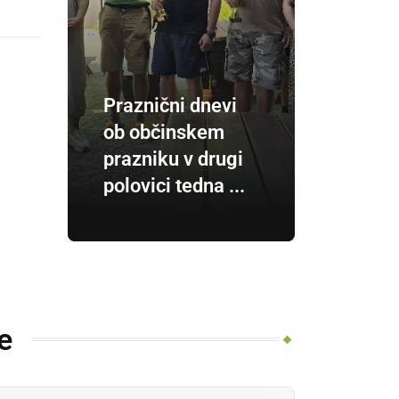
Praznični dnevi
ob občinskem
prazniku v drugi
polovici tedna ...
e