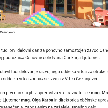
 Cezanjevci.
 bil tudi prvi delovni dan za ponovno samostojen zavod Os
slej podružnica Osnovne šole Ivana Cankarja Ljutomer.
stavil tudi delovanje razvojnega oddelka vrtca za otroke 
oddelka vrtca »buba« se izvaja v Vrtcu Cezanjevci.
 in prvi dan sta jih v spremstvu v. d. ravnateljice
mag. Ma
ne Ljutomer
mag. Olga Karba
in direktorica občinske upra
presenečenje, zaposlenim pa zaželele uspešno delo.