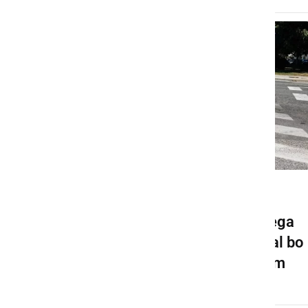
GOSPODARSTVO
Pričela se bo gradnja novega
krožišča v Ljutomeru, veljal bo
spremenjen prometni režim