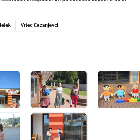
delek
Vrtec Cezanjevci
dly