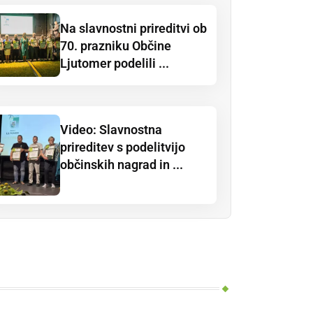
Na slavnostni prireditvi ob
70. prazniku Občine
Ljutomer podelili ...
Video: Slavnostna
prireditev s podelitvijo
občinskih nagrad in ...