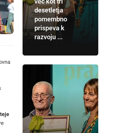
več kot tri
desetletja
pomembno
prispeva k
razvoju ...
novna
s
teje
ve