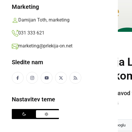
Marketing
Damijan Toth, marketing
031 333 621
marketing@prlekija-on.net
KULTURA IN IZOBRAŽEVANJE
OŠ Cvetka Golarja 
Sledite nam
razvojnim oddelkom
Istočasno z osamosvojitvijo je zavod
Nastavitev teme
Prlekija-on.net,
sobota, 4. september 2021 ob 14:15
Izberite
Prlekijo
kot svoj prednostni vir na Googlu