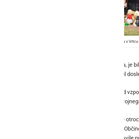
Program razvojnega oddelka vrtca »buba« se izvaja v Vrtcu
Prvi letošnji šolski dan, 1. septembra, je
šola Cvetka Golarja Ljutomer, ki je bil do
Istočasno z osamosvojitvijo je zavod vzpo
posebnimi potrebami. Program razvojnega 
V program so trenutno vključeni trije otroci
Vaupotič Štefanec
obiskali županja Obči
Angelca Lukman
. Otrokom so pripravile 