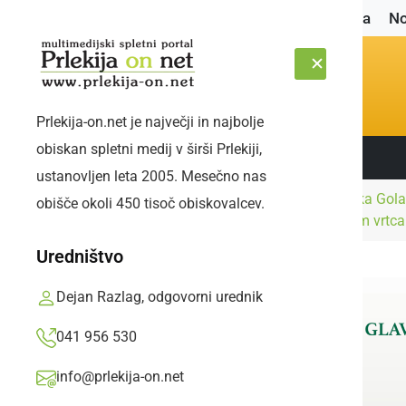
Naslovnica
No
Prlekija-on.net je največji in najbolje
obiskan spletni medij v širši Prlekiji,
Sledite nam:
SOBOTA, 8. AVGUST 2026
ustanovljen leta 2005. Mesečno nas
Kultura in
OŠ Cvetka Gola
obišče okoli 450 tisoč obiskovalcev.
Naslovnica
izobraževanje
oddelkom vrtca
Uredništvo
Dejan Razlag, odgovorni urednik
041 956 530
info@prlekija-on.net