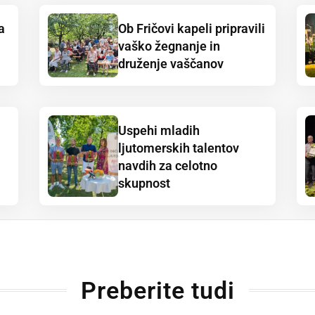
a
Ob Fričovi kapeli pripravili
vaško žegnanje in
druženje vaščanov
Uspehi mladih
ljutomerskih talentov
navdih za celotno
skupnost
Preberite tudi