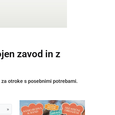
en zavod in z
a za otroke s posebnimi potrebami.
»