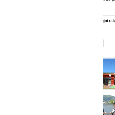
OŠ Cvetka Golarja Ljutomer
razvojni od
Deli
Facebook
X
Messenger
WhatsApp
Copy
PrintFrien
Email
Link