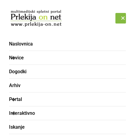
Prijava
ČETRTEK, 6. AVGUST 2026
Naslovnica
Novice
Dogodki
Arhiv
GOSPODARSTVO
Portal
Ob prisotnosti
Interaktivno
ministrice svojemu
Iskanje
namenu predali