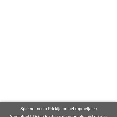
Prlekija-on.net je največji in najbolje obiskan spletni medij v
Prlekiji.
Vpisan je v razvid medijev, ki ga vodi Ministrstvo za kulturo
Republike Slovenije, pod zaporedno številko 1529.
Glavni in odgovorni urednik:
Spletno mesto Prlekija-on.net (upravljalec
Dejan Razlag
StudioEfekt, Dejan Razlag s.p.) uporablja piškotke za