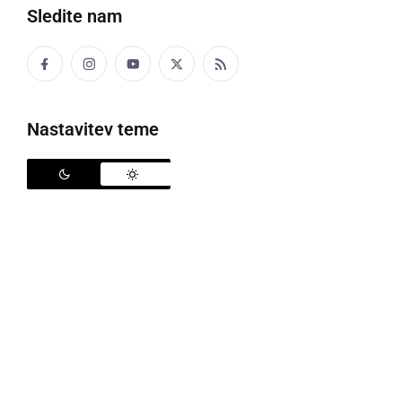
Sledite nam
Nastavitev teme
Dogodka se je udeležila tudi ministrica, foto: Ministrstvo za izobraževanje,
znanost in šport
V petek, 17. septembra, je bilo v Veržeju slovesno.
Pripravili so prireditev ob otvoritvi celovite
energetske prenove objektov Osnovne šole in
Vzgojnega doma Veržej. Dogodka se je udeležila tudi
ministrica za izobraževanje, znanost in šport prof.
dr.