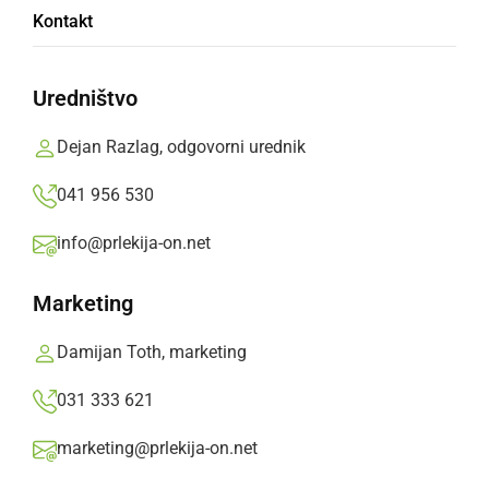
Kontakt
konoplje
Uredništvo
Zasegli so sedem kosov rastline konoplje, v
višini med 50 do 100 cm, najdenih v prirejenem
Dejan Razlag, odgovorni urednik
prostoru za gojenje konoplje. Prav tako je bilo
041 956 530
zaseženih večje število razrezanih stebel in
listov konoplje.
info@prlekija-on.net
Prlekija-on.net,
torek, 21. september 2021 ob 13:47
Marketing
Damijan Toth, marketing
»
Izberite
Prlekijo
kot svoj prednostni vir na Googlu
031 333 621
marketing@prlekija-on.net