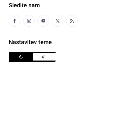
Sledite nam
Nastavitev teme
Odkrili so prirejen prostor za gojenje konoplje
Policisti PP Ormož so 14. 9. 2021, na podlagi
odredbe za hišno preiskavo, opravili hišno preiskavo
pri 29-letniku z območja občine Ormož. Zasegli so
sedem kosov rastline konoplje, v višini med 50 do
100 cm, najdenih v prirejenem prostoru za gojenje
konoplje. Prav tako je bilo zaseženih večje število