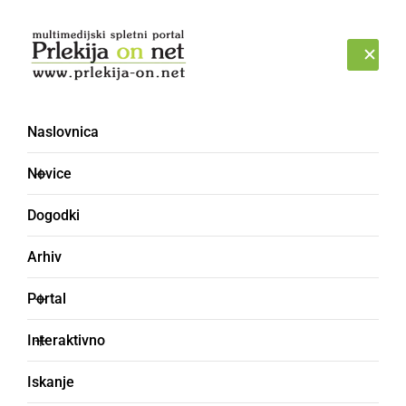
Prijava
PETEK, 7. AVGUST 2026
Naslovnica
Novice
Dogodki
Arhiv
ČRNA KRONIKA
Portal
Ormoški policisti pri 29-
Interaktivno
letniku odkrili prirejen
Iskanje
prostor za gojenje