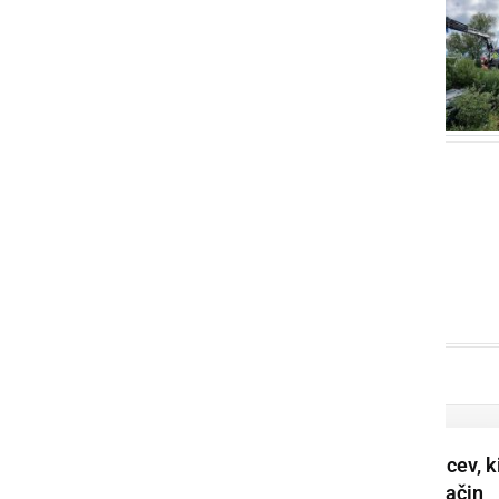
Prijeli šestnajst tujcev, k
so na nedovoljen način