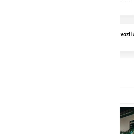
vstopili v našo ...
Namesto 80 km/h, vozil 
hitrostjo 155 km/h