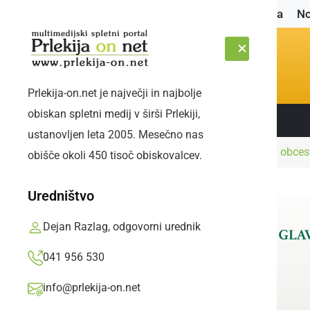
Naslovnica
No
Prlekija-on.net je največji in najbolje
obiskan spletni medij v širši Prlekiji,
Sledite nam:
SOBOTA, 8. AVGUST 2026
ustanovljen leta 2005. Mesečno nas
Naslovnica
Črna kronika
Vozilo končalo v obces
obišče okoli 450 tisoč obiskovalcev.
Uredništvo
Dejan Razlag, odgovorni urednik
041 956 530
info@prlekija-on.net