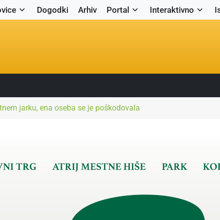
vice
Dogodki
Arhiv
Portal
Interaktivno
I
tnem jarku, ena oseba se je poškodovala