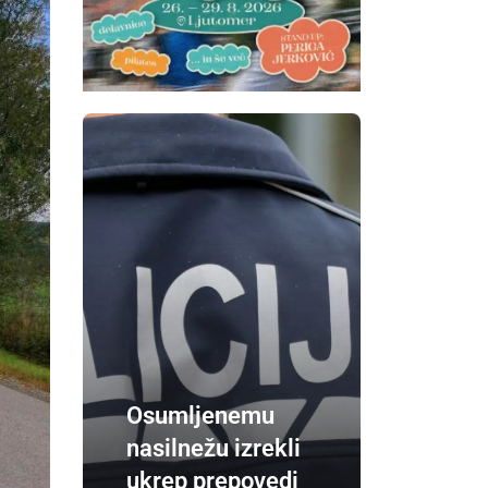
Osumljenemu
nasilnežu izrekli
ukrep prepovedi