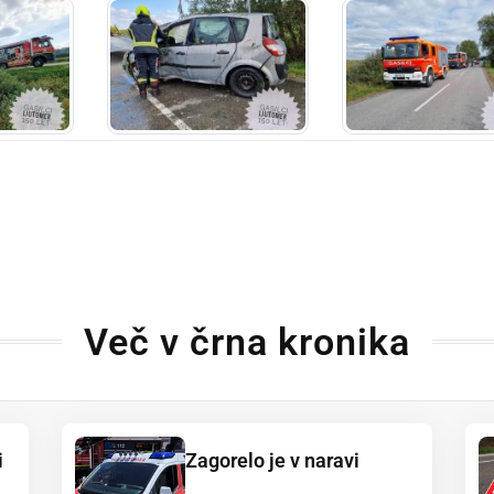
Več v črna kronika
i
Zagorelo je v naravi