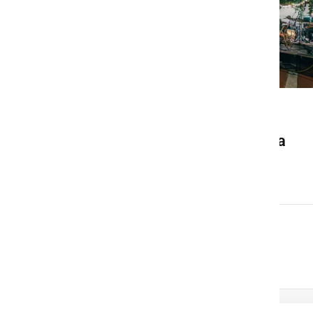
DRUŽABNO
Ljutomer bo konec avgusta
znova gostil Frejcejt fest