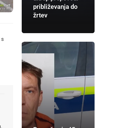
približevanja do
žrtev
 s
.