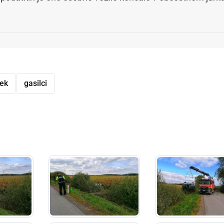
rek
gasilci
dly