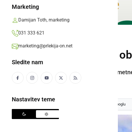
Marketing
Damijan Toth, marketing
031 333 621
ČRNA KRONIKA
marketing@prlekija-on.net
Vozilo končalo v o
Sledite nam
Pred Cezanjevci je prišlo do prometn
Prlekija-on.net,
petek, 1. oktober 2021 ob 16:46
Nastavitev teme
Izberite
Prlekijo
kot svoj prednostni vir na Googlu