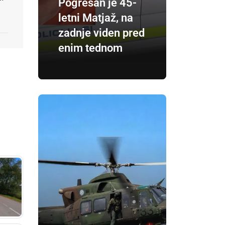
Pogrešan je 45-
letni Matjaž, na
zadnje viden pred
enim tednom