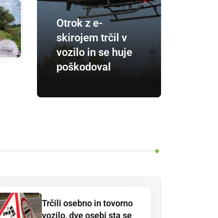
Otrok z e-
skirojem trčil v
vozilo in se huje
poškodoval
Trčili osebno in tovorno
vozilo, dve osebi sta se