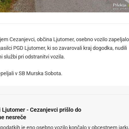
ljem Cezanjevci, občina Ljutomer, osebno vozilo zapeljalo
asilci PGD Ljutomer, ki so zavarovali kraj dogodka, nudili
lužbi pri odstranitvi vozila.
eljali v SB Murska Sobota.
 Ljutomer - Cezanjevci prišlo do
e nesreče
 podatkih je eno osebno vozilo končalo v obcestnem jarku