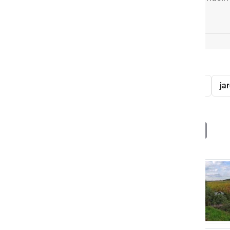
prometna nesreča
osebno vozilo
ja
Deli
Facebook
X
Messenger
WhatsApp
Copy
PrintFrien
Email
Link