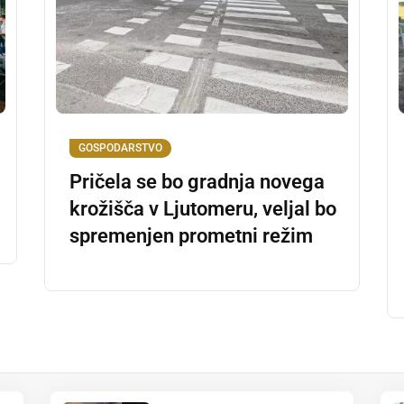
GOSPODARSTVO
Pričela se bo gradnja novega
krožišča v Ljutomeru, veljal bo
spremenjen prometni režim