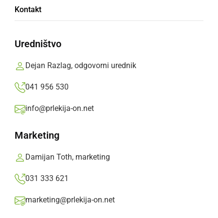
Kontakt
DU Ljutomer
Uredništvo
Članice posvečajo največ pozornosti
negovanju, raziskovanju in ohranjanju tradicije.
Dejan Razlag, odgovorni urednik
V svoje izdelke vlagajo veliko časa, energije,
041 956 530
potrpljenja in ljubezni. Vse to daje njihovim
izdelkom posebno vrednost.
info@prlekija-on.net
Prlekija-on.net,
sobota, 9. oktober 2021 ob 11:59
Marketing
Damijan Toth, marketing
»
Izberite
Prlekijo
kot svoj prednostni vir na Googlu
031 333 621
marketing@prlekija-on.net