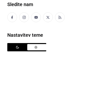
Sledite nam
Nastavitev teme
Razstava Sekcije za ohranjanje kulturne dediščine DU Ljutomer
Pri Društvu upokojencev Ljutomer zelo uspešno in
zavzeto deluje Sekcija za ohranjanje kulturne
dediščine. Članice posvečajo največ pozornosti
negovanju, raziskovanju in ohranjanju tradicije. V
svoje izdelke vlagajo veliko časa, energije,
potrpljenja in ljubezni. Vse to daje njihovim izdelkom