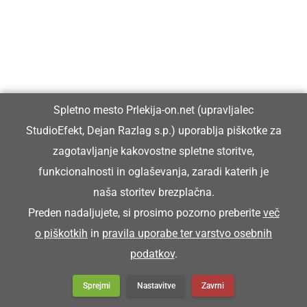
DRUŽABNO
13. Občina na prostem združila Prleke v
Spletno mesto Prlekija-on.net (upravljalec
znamenju sloge in sodelovanja
StudioEfekt, Dejan Razlag s.p.) uporablja piškotke za
zagotavljanje kakovostne spletne storitve,
funkcionalnosti in oglaševanja, zaradi katerih je
naša storitev brezplačna.
Preden nadaljujete, si prosimo pozorno preberite
več
o piškotkih
in
pravila uporabe ter varstvo osebnih
podatkov
.
Sprejmi
Nastavitve
Zavrni