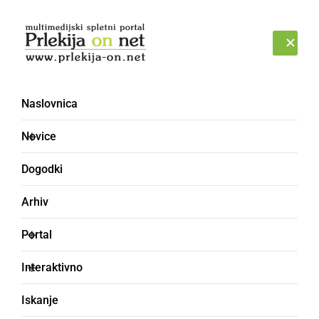
Prijava
ČETRTEK, 6. AVGUST 2026
Naslovnica
Novice
Dogodki
Arhiv
KULTURA IN IZOBRAŽEVANJE
Portal
Ustvarjalne roke članic
Interaktivno
Sekcije za ohranjanje
Iskanje
kulturne dediščine pri