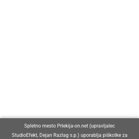
Prlekija-on.net je največji in najbolje obiskan spletni medij v
Prlekiji.
Vpisan je v razvid medijev, ki ga vodi Ministrstvo za kulturo
Republike Slovenije, pod zaporedno številko 1529.
Glavni in odgovorni urednik:
Spletno mesto Prlekija-on.net (upravljalec
Dejan Razlag
StudioEfekt, Dejan Razlag s.p.) uporablja piškotke za
info@prlekija-on.net