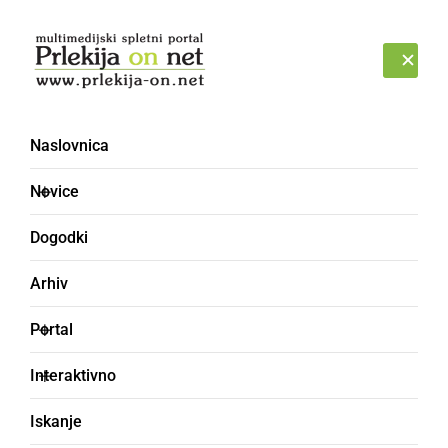
Prijava
SOBOTA, 8. AVGUST 2026
Naslovnica
Novice
Dogodki
Arhiv
ČRNA KRONIKA
Portal
Ljutomerski policisti
Interaktivno
obravnavali zatajitev
Iskanje