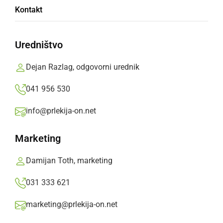
Policisti so obravnavali tudi štiri kazniva
Kontakt
dejanja, štiri kršitve javnega reda in samomor.
Prlekija-on.net,
torek, 19. oktober 2021 ob 07:38
Uredništvo
Dejan Razlag, odgovorni urednik
»
Izberite
Prlekijo
kot svoj prednostni vir na Googlu
041 956 530
info@prlekija-on.net
Marketing
Damijan Toth, marketing
031 333 621
marketing@prlekija-on.net