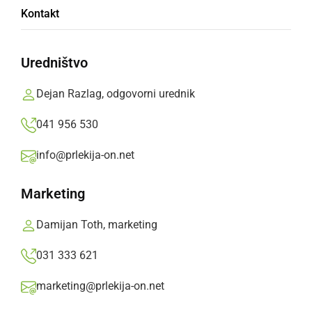
Kontakt
Venec k spomeniku je položila delegacija
Občine Ljutomer in Združenja borcev za
Uredništvo
vrednote NOB.
Dejan Razlag, odgovorni urednik
Branko Košti,
sobota, 23. oktober 2021 ob 13:43
041 956 530
info@prlekija-on.net
»
Izberite
Prlekijo
kot svoj prednostni vir na Googlu
Marketing
Damijan Toth, marketing
031 333 621
marketing@prlekija-on.net