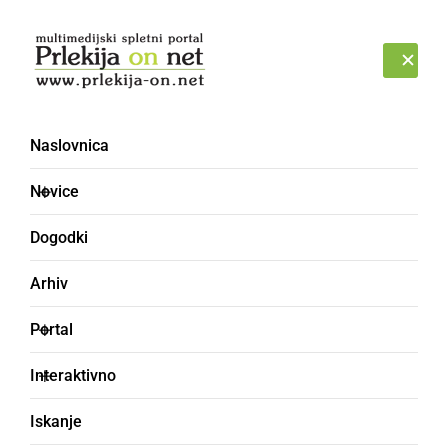
Prijava
NEDELJA, 9. AVGUST 2026
Naslovnica
Novice
Dogodki
Arhiv
KULTURA IN IZOBRAŽEVANJE
Portal
Pri Mali Nedelji so se
Interaktivno
poklonili žrtvam 2.
Iskanje
svetovne vojne