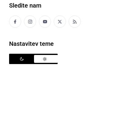
Sledite nam
Slovesnost ob spomeniku žrtvam 2. svetovne vojne
Nastavitev teme
Ob bližajočem dnevu spomina na mrtve so se s
slovesnostjo ob spomeniku žrtvam 2. svetovne
vojne pri stari osnovni šoli poklonili spominu na žrtve
največje svetovne morije.
Spominsko slovesnost je pripravilo Združenje za
vrednote NOB Ljutomer, katerega predsednik
Jani
Prajner
je bil tudi slavnostni govornik, kulturni
program pa so izvedli učenci malonedeljske osnovne