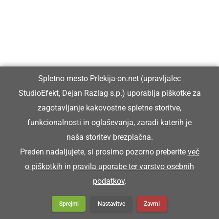
Spletno mesto Prlekija-on.net (upravljalec
StudioEfekt, Dejan Razlag s.p.) uporablja piškotke za
Prlekija-on.net je največji in najbolje obiskan spletni medij v
zagotavljanje kakovostne spletne storitve,
Prlekiji.
funkcionalnosti in oglaševanja, zaradi katerih je
naša storitev brezplačna.
Vpisan je v razvid medijev, ki ga vodi Ministrstvo za kulturo
Preden nadaljujete, si prosimo pozorno preberite
več
Republike Slovenije, pod zaporedno številko 1529.
o piškotkih
in
pravila uporabe ter varstvo osebnih
podatkov
.
Glavni in odgovorni urednik:
Dejan Razlag
Sprejmi
Nastavitve
Zavrni
info@prlekija-on.net