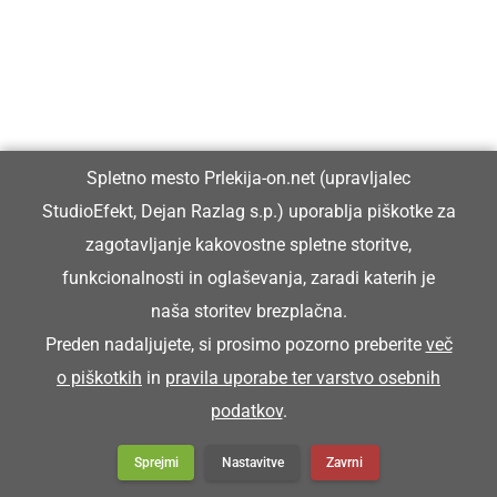
Spletno mesto Prlekija-on.net (upravljalec
StudioEfekt, Dejan Razlag s.p.) uporablja piškotke za
zagotavljanje kakovostne spletne storitve,
funkcionalnosti in oglaševanja, zaradi katerih je
naša storitev brezplačna.
Preden nadaljujete, si prosimo pozorno preberite
več
o piškotkih
in
pravila uporabe ter varstvo osebnih
podatkov
.
Sprejmi
Nastavitve
Zavrni