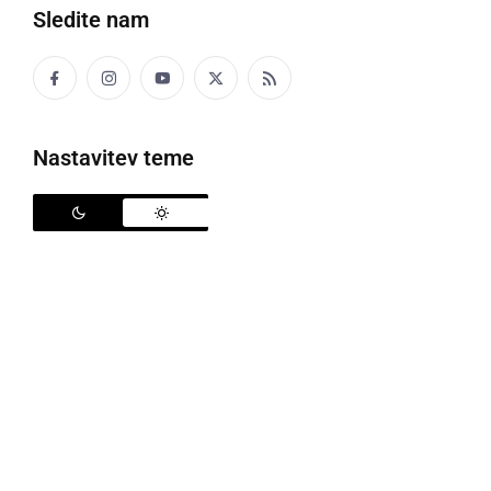
Sledite nam
Nastavitev teme
RK Jeruzalem Ormož - Selfoss
V soboto, 23. oktobra, so se rokometaši
RK
Jeruzalem Ormož
v 2. krogu Evropskega pokala
pred polnim Hardekom pomerili na povratni tekmi z
islandskim
Selfossom
ter zmagali z 28:22 (18:13).
Prva tekma se je na Islandiji končala z neodločenim