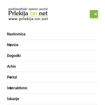
Prijava
SOBOTA, 8. AVGUST 2026
Naslovnica
Novice
Dogodki
Arhiv
ŠPORT
Portal
Ormožani z zmago nad
Interaktivno
Selfossom napredovali
Iskanje
med 32 najboljših ekip