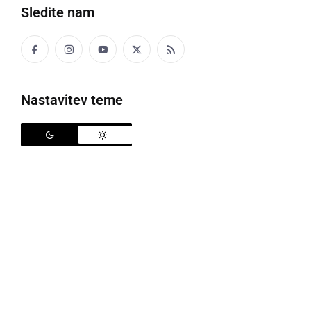
Sledite nam
Športni program v času jesenskih počitnic
Nastavitev teme
V času jesenskih počitnic je Športna zveza Ljutomer
za šoloobvezne otroke pripravila pester 3-dnevni
športni program, ki je potekal v športni dvorani ŠIC
Ljutomer, kjer so otroci spoznali in se preizkusili v kar
9 različnih športnih panogah: igriva košarka, med 2
ognjema, streljanje z zračno puško, odbojka, ples,
hokej, kikboks, judo in nogomet.
Vmes je bilo poskrbljeno za malico in pijačo, zadnji