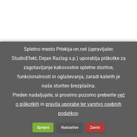
Spletno mesto Prlekija-on.net (upravljalec
StudioEfekt, Dejan Razlag s.p.) uporablja piškotke za
zagotavljanje kakovostne spletne storitve,
funkcionalnosti in oglaševanja, zaradi katerih je
naša storitev brezplačna.
Preden nadaljujete, si prosimo pozorno preberite
več
o piškotkih
in
pravila uporabe ter varstvo osebnih
podatkov
.
Sprejmi
Nastavitve
Zavrni