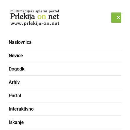
Prijava
PETEK, 7. AVGUST 2026
Naslovnica
Novice
Dogodki
Arhiv
ŠPORT
Portal
Športna zveza Ljutomer
Interaktivno
za šoloobvezne otroke
Iskanje
pripravila pester 3-