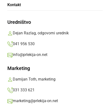
Kontakt
dnevni športni program
Uredništvo
V času jesenskih počitnic so se otroci lahko
preizkusili v kar 9 različnih športnih panogah.
Dejan Razlag, odgovorni urednik
Prlekija-on.net,
petek, 29. oktober 2021 ob 08:58
041 956 530
info@prlekija-on.net
»
Izberite
Prlekijo
kot svoj prednostni vir na Googlu
Marketing
Damijan Toth, marketing
031 333 621
marketing@prlekija-on.net