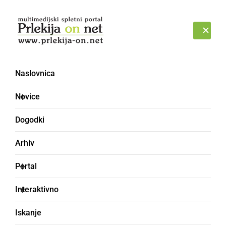
Prijava
NEDELJA, 9. AVGUST 2026
Naslovnica
Novice
Dogodki
Arhiv
KULTURA IN IZOBRAŽEVANJE
Portal
Za učence dve
Interaktivno
možnosti:
Iskanje
samotestiranje in maske