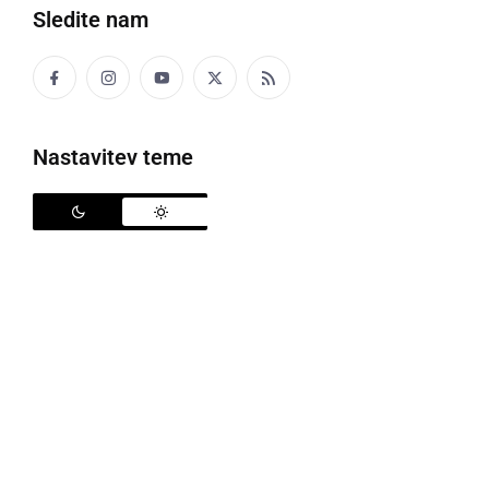
Sledite nam
Nastavitev teme
Kako bo potekalo šolanje?
Na današnji novinarski konferenci o aktualnem
stanju glede bolezni Covid-19 je sodeloval tudi
državni sekretar na Ministrstvu za izobraževanje,