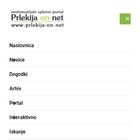
Prijava
NEDELJA, 9. AVGUST 2026
Naslovnica
Novice
Dogodki
Arhiv
GOSPODARSTVO
Portal
Minister Podgoršek in
Interaktivno
državni sekretar Irgolič
Iskanje
obiskala Prlekijo