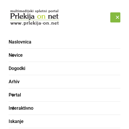
Prijava
SOBOTA, 8. AVGUST 2026
Naslovnica
Novice
Dogodki
Arhiv
ČRNA KRONIKA
Portal
En odtujil zlat nakit, drug
Interaktivno
gradbeni material, tretji
Iskanje
avto... Skupna škoda