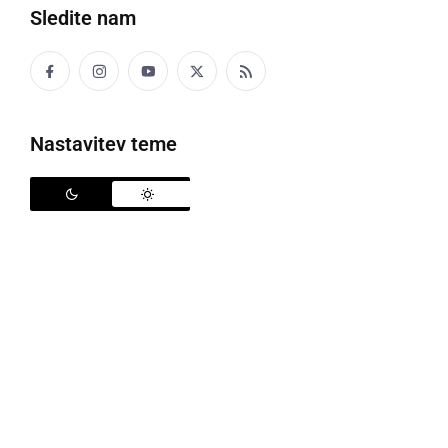
Sledite nam
Nastavitev teme
Nepridipravi so kradli
Neznani storilec je med 19. in 21. 11. 2021 skozi
odklenjeno garažo vstopil v stanovanjsko hišo v
Majšperku. V hiši je vlomil zaklenjena notranja vrata
in si tako omogočil dostop do vseh prostorov hiše. V
njej je našel in odtujil zlat nakit.