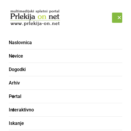
Prijava
PETEK, 7. AVGUST 2026
Naslovnica
Novice
Dogodki
Arhiv
KULTURA IN IZOBRAŽEVANJE
Portal
Pomagajmo:
Interaktivno
Sedemletna dvojčka s
Iskanje
cerebralno paralizo