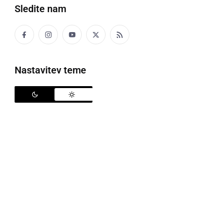
Sledite nam
Nastavitev teme
Dvojčka Nik in Jan
Za mlade starše in tudi ostale najbližje svojce je
vedno najhujše spoznanje, da po veselem
pričakovanju naraščaja izvedo, kako njihov dojenček
ni povsem zdrav, ali pa hudo zboli tik po rojstvu. To je
sicer za mnoge največji šok v življenju, ko se jim
praktično podre ves svet, toda velika večina mamic