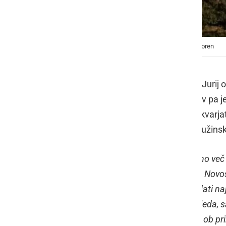
Praznična okrasitev pri družini Jurič, foto: Dušan Koren
Na lokaciji Žihlava 12, v občini Sveti Jurij 
za okrasitev hiše in okolice, okrasitev pa
prva v njihovi družini s tem pričela ukvar
Nato je s tem navdušila še ostale družin
"
In ker se je iz leta v leto nabralo vedno ve
vožnji mimo ali pa ob prihodu k nam. Novost
in ostale postavitve, ki se jih da ogledati n
letos odločili odpreti z možnostjo ogleda, 
praznično vzdušje. Za otroke imamo ob pri