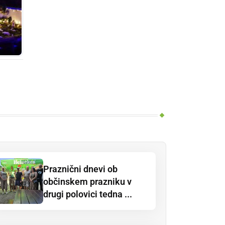
Praznični dnevi ob
občinskem prazniku v
drugi polovici tedna ...