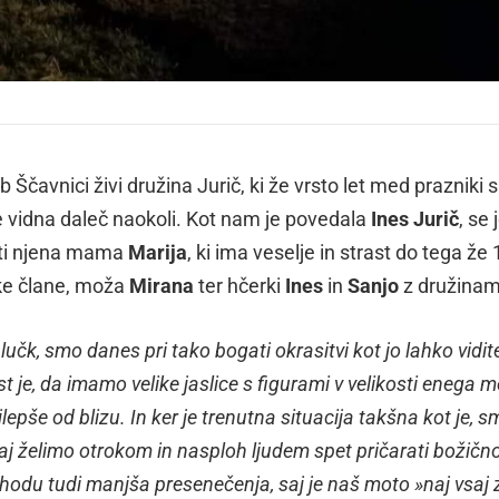
ob Ščavnici živi družina Jurič, ki že vrsto let med prazniki s
 je vidna daleč naokoli. Kot nam je povedala
Ines Jurič
, se 
jati njena mama
Marija
, ki ima veselje in strast do tega že 1
ske člane, moža
Mirana
ter hčerki
Ines
in
Sanjo
z družinam
č lučk, smo danes pri tako bogati okrasitvi kot jo lahko vidit
 je, da imamo velike jaslice s figurami v velikosti enega m
ajlepše od blizu. In ker je trenutna situacija takšna kot je, 
saj želimo otrokom in nasploh ljudem spet pričarati božično
hodu tudi manjša presenečenja, saj je naš moto »naj vsaj 