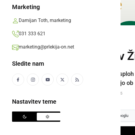
Marketing
Damijan Toth, marketing
031 333 621
DRUŽABNO
marketing@prlekija-on.net
Pri družini Jurič v Ž
Sledite nam
V teh časih želijo otrokom in nasploh
dobrodošli vsi, za otroke pa imajo o
Prlekija-on.net,
četrtek, 16. december 2021 ob 11:55
Nastavitev teme
Izberite
Prlekijo
kot svoj prednostni vir na Googlu