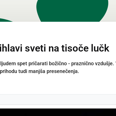
ihlavi sveti na tisoče lučk
 ljudem spet pričarati božično - praznično vzdušje. 
b prihodu tudi manjša presenečenja.