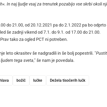
h«. In naj ljudje vsaj za trenutek pozabijo vse skrbi okoli nj
7.00 do 21.00, od 20.12.2021 pa do 2.1.2022 pa bo odprto
d še zadnji vikend od 7.1. do 9.1. od 17.00 do 21.00.
. Prav tako za ogled PCT ni potreben.
 leto okrasitev še nadgradili in še bolj popestrili. "
Pusti
m ljudem tega sveta
," še nam je povedala.
hlava
božič
lučke
Dežela tisočerih lučk
dly