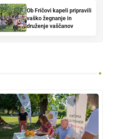
Ob Fričovi kapeli pripravili
vaško žegnanje in
druženje vaščanov