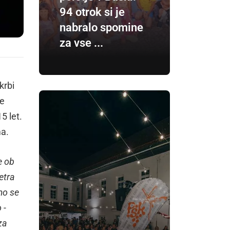
94 otrok si je
nabralo spomine
za vse ...
krbi
je
5 let.
a.
e ob
etra
smo se
 -
za