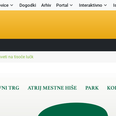
vice
Dogodki
Arhiv
Portal
Interaktivno
I
sveti na tisoče lučk