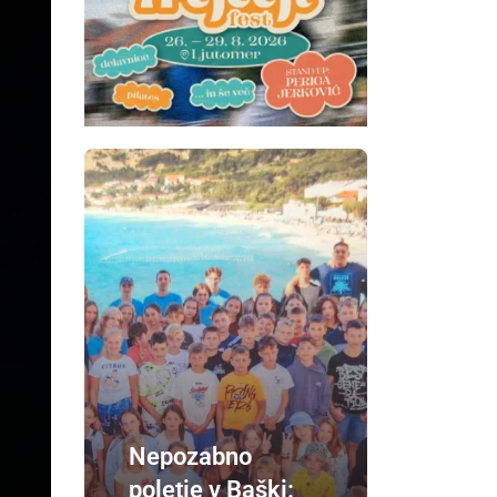
Nepozabno
poletje v Baški: