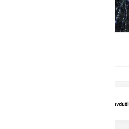
XIII. Kopališke igre
Lotmerk na vodi navduši
mlade tekmovalce