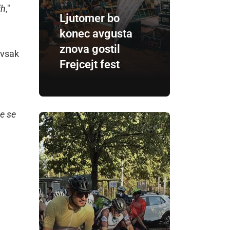
ih
,"
Ljutomer bo
konec avgusta
znova gostil
 vsak
Frejcejt fest
te se