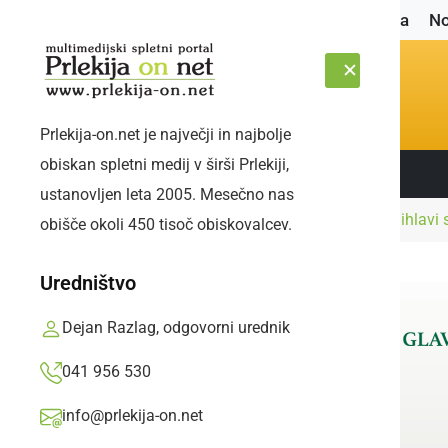
Naslovnica
No
Prlekija-on.net je največji in najbolje
obiskan spletni medij v širši Prlekiji,
Sledite nam:
ČETRTEK, 6. AVGUST 2026
ustanovljen leta 2005. Mesečno nas
Naslovnica
Družabno
Pri družini Jurič v Žihlavi 
obišče okoli 450 tisoč obiskovalcev.
Uredništvo
Dejan Razlag, odgovorni urednik
041 956 530
info@prlekija-on.net