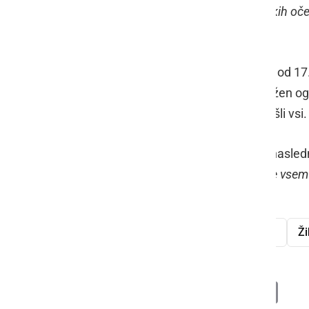
trenutek spet zasijejo iskrice v otroških oče
nam je povedala Ines.
Njihova vrata so odprta vsak vikend od 1
dan od 17.00 do 22.00. Nato bo možen ogle
Vstopnine za ogled ni in so dobrodošli vsi
Kot še nam je povedala Ines, bodo naslednje
presenetiti. Pa lepe in mirne praznike vse
praznična okrasitev
družina Jurič
Ži
Deli
Facebook
X
Messenger
WhatsApp
Copy
PrintFrien
Email
Link