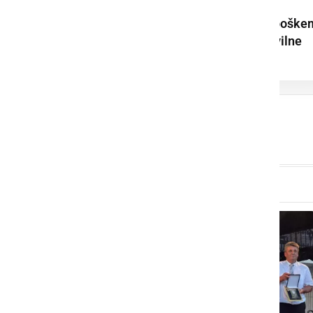
Poletni dan ob Soboške
jezeru privabil številne
obiskovalce