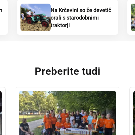
m
Na Krčevini so že devetič
orali s starodobnimi
traktorji
Preberite tudi