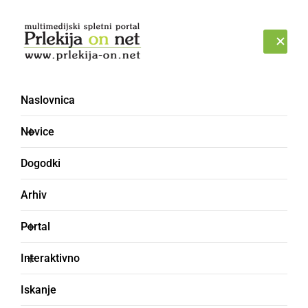
Prijava
PETEK, 7. AVGUST 2026
Naslovnica
Novice
Dogodki
Arhiv
ŠPORT
Portal
Na 12. mednarodnem
Interaktivno
turnirju v spomin na
Iskanje
Franca Škrinjarja se bo