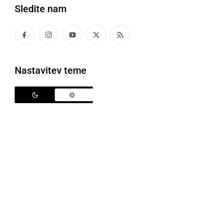
Sledite nam
Nastavitev teme
V soboto bo potekal že 12. mednarodni turnir v spomin na Franca
Škrinjarja
To soboto, 8. januarja 2022, se nam obeta znova
nepozaben dan malega nogometa. V dvorani ŠIC
Ljutomer bo namreč potekal tradicionalni, že 12.
mednarodni turnir v spomin na Franca Škrinjarja.
Od 9. ure naprej se bo za lovoriko merilo kar 24 ekip