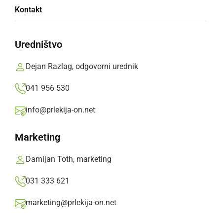
Kontakt
pomerilo kar 24 ekip
Uredništvo
Od 9. ure naprej se bo za lovoriko merilo kar
24 ekip iz celotne Slovenije in Hrvaške.
Dejan Razlag, odgovorni urednik
Dvoboji na izpadanje se bodo pričeli ob 17. uri,
041 956 530
zmagovalec turnirja pa bo znan okrog 23. ure.
info@prlekija-on.net
Prlekija-on.net,
četrtek, 6. januar 2022 ob 16:25
Marketing
»
Izberite
Prlekijo
kot svoj prednostni vir na Googlu
Damijan Toth, marketing
031 333 621
marketing@prlekija-on.net