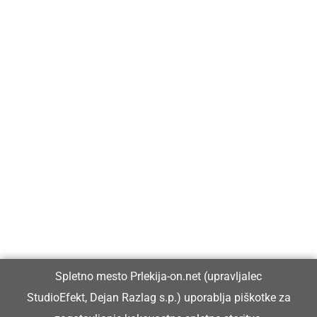
Prlekija-on.net je največji in najbolje obiskan spletni medij v
Prlekiji.
Vpisan je v razvid medijev, ki ga vodi Ministrstvo za kulturo
Republike Slovenije, pod zaporedno številko 1529.
Glavni in odgovorni urednik:
Spletno mesto Prlekija-on.net (upravljalec
Dejan Razlag
StudioEfekt, Dejan Razlag s.p.) uporablja piškotke za
info@prlekija-on.net