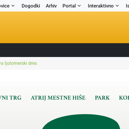
vice
Dogodki
Arhiv
Portal
Interaktivno
I
a ljutomerski dres