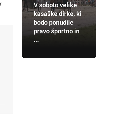
en
V soboto velike
kasaške dirke, ki
bodo ponudile
pravo športno in
...