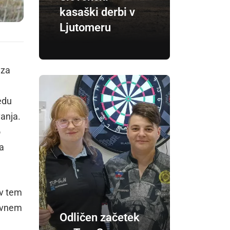
kasaški derbi v
Ljutomeru
 za
edu
vanja.
o
va
 v tem
žavnem
Odličen začetek