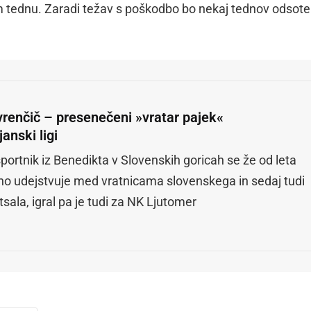
em tednu. Zaradi težav s poškodbo bo nekaj tednov odsot
vrenčič – presenečeni »vratar pajek«
ijanski ligi
športnik iz Benedikta v Slovenskih goricah se že od leta
no udejstvuje med vratnicama slovenskega in sedaj tudi
tsala, igral pa je tudi za NK Ljutomer