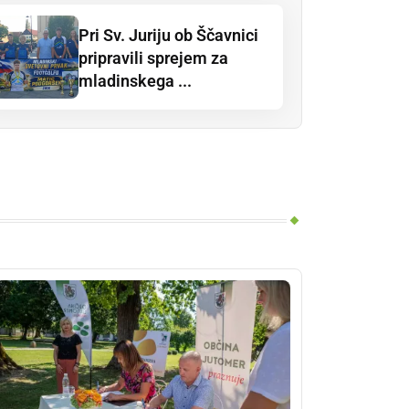
Pri Sv. Juriju ob Ščavnici
pripravili sprejem za
mladinskega ...