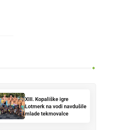
XIII. Kopališke igre
Lotmerk na vodi navdušile
mlade tekmovalce