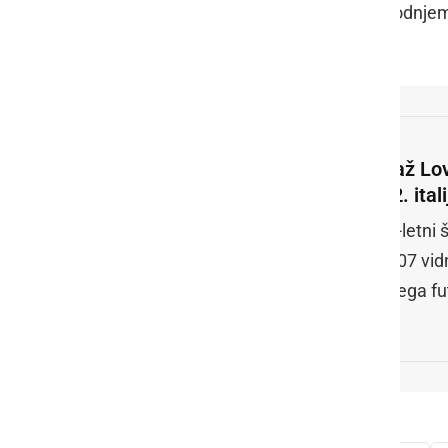
klubskim treningom priključili v prihodnj
Žiga Tkalčič
.
Tjaž Lo
v 2. ital
23-letni 
2007 vid
tujega fu