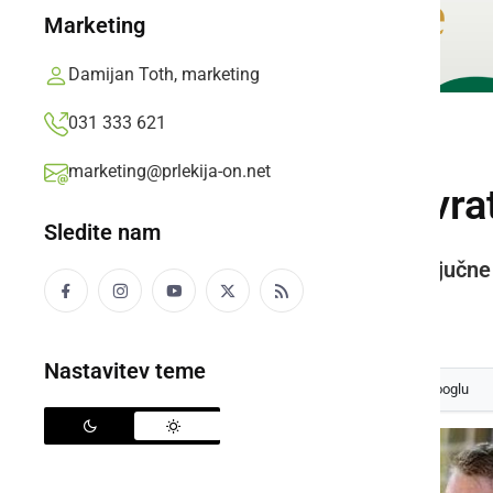
Marketing
Damijan Toth, marketing
031 333 621
ŠPORT
marketing@prlekija-on.net
Reprezentančni vrat
Sledite nam
Prleška ekipa bo vstopila v zaključn
Prlekija-on.net,
četrtek, 6. januar 2022 ob 18:04
Nastavitev teme
Izberite
Prlekijo
kot svoj prednostni vir na Googlu