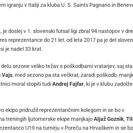
em igranju v Italiji za kluba U. S. Saints Pagnano in Bene
, je doslej v 1. slovenski futsal ligi zbral 94 nastopov v dr
dres reprezentance do 21 let, od leta 2017 pa je del slove
i je nadel 33 krat.
delu sezone veliko težav s poškodbami vratarjev, saj sta
 Vajs
, med sezono pa sta večkrat, zaradi poškodb, manj
tnici moral stopiti tudi
Andrej Fajfar
, ki je v klubu zadolž
vo ekipo pridružil reprezentančnim kolegom in se bo v
 na treningih ljutomerske ekipe manjkajo
Aljaž Goznik
,
Ti
prezentanco U19 na turnirju v Poreču na Hrvaškem in se b