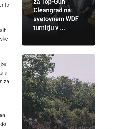
za Top-Gun
vento
Cleangrad na
svetovnem WDF
turnirju v ...
esih
nske
 že
kala
en za
len
odo