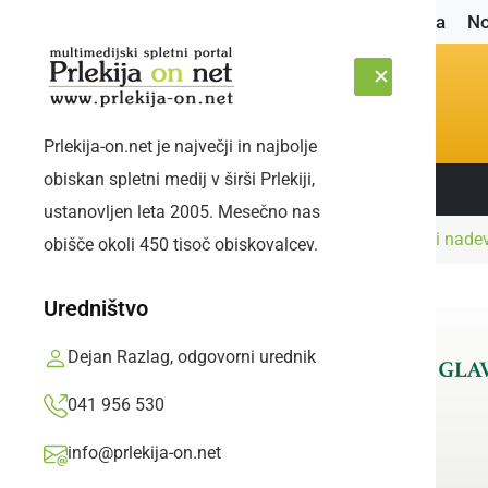
Naslovnica
No
Prlekija-on.net je največji in najbolje
obiskan spletni medij v širši Prlekiji,
Sledite nam:
SOBOTA, 8. AVGUST 2026
ustanovljen leta 2005. Mesečno nas
Naslovnica
Šport
Reprezentančni vratar si nadev
obišče okoli 450 tisoč obiskovalcev.
Uredništvo
Dejan Razlag, odgovorni urednik
041 956 530
info@prlekija-on.net