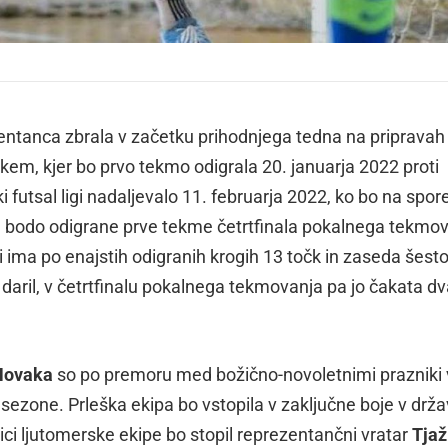
entanca zbrala v začetku prihodnjega tedna na pripravah
em, kjer bo prvo tekmo odigrala 20. januarja 2022 proti
 futsal ligi nadaljevalo 11. februarja 2022, ko bo na spor
22, bodo odigrane prve tekme četrtfinala pokalnega tekmo
ki ima po enajstih odigranih krogih 13 točk in zaseda šest
 daril, v četrtfinalu pokalnega tekmovanja pa jo čakata d
Novaka
so po premoru med božično-novoletnimi prazniki
e sezone. Prleška ekipa bo vstopila v zaključne boje v dr
ici ljutomerske ekipe bo stopil reprezentančni vratar
Tjaž