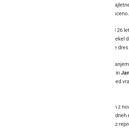
Lovrenčič
iz Benedikta, ki se po nekajletn
ponovno vrača na slovensko futsal sceno.
Lovrenčič, ki bo 17. januarja dopolnil 26 let
Benedikta in Maribora, 19 krat je oblekel 
članske futsal reprezentance, katere dres s
Meteorplast ŠIC bar je imel v dosedanjem 
pred sezono odpadla
Jakob Žuman
in
Jan
Miha Prijol
in
Toni Kovše
. Tako je med vra
pripravo vratarjev.
Lovrenčič se bo po uvodnih treningih z no
Ljutomer vrnil konec januarja. V teh dneh
Rajter
,
Alen Ruis
in
Rok Šnofl
, ki so z re