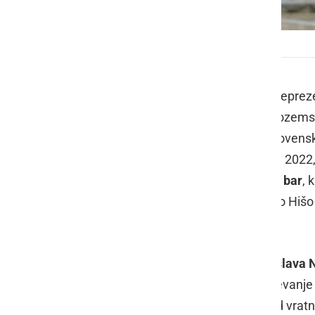
Tjaž Lovrenčič
Ker se bo slovenska članska futsal reprez
letošnje evropsko prvenstvo na Nizozemsk
Kazahstanu, se bo prvenstvo v 1. slovenski
14. krog. Teden dni prej, 4. februarja 20
Ljutomerska ekipa
Meteorplast ŠIC bar
, 
mesto, bo v 14. krogu gostila ptujsko Hišo
dvoboja z Litijani.
Igralci pod vodstvom trenerja
Tomislava 
tednu pričeli s pripravami na nadaljevanj
prvenstvu in pokalu okrepljena. Med vratn