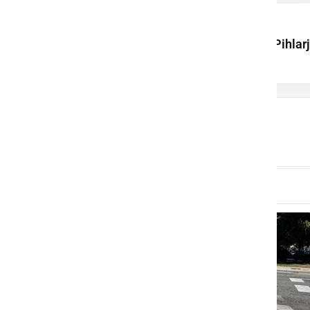
Uspešno izvedli 1.
memorial Feliksa Pihlar
v balinanju