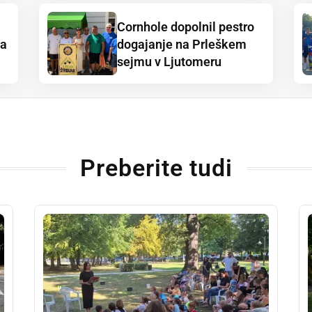
Cornhole dopolnil pestro
ja
dogajanje na Prleškem
sejmu v Ljutomeru
Preberite tudi