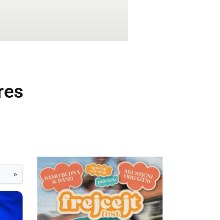
res
»