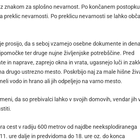
a z znakom za splošno nevarnost. Po končanem postopku
preklic nevarnosti. Po preklicu nevarnosti se lahko občan
je prosijo, da s seboj vzamejo osebne dokumente in dena
ipomočke ter druge nujne življenjske potrebščine. Pred
e in naprave, zaprejo okna in vrata, ugasnejo luči in zak
na drugo ustrezno mesto. Poskrbijo naj za male hišne žival
meli vodo in hrano ali jih odpeljejo na varno mesto.
eni, da so prebivalci lahko v svojih domovih, vendar jih 
titi.
ora cest v radiju 600 metrov od najdbe neeksplodiranega
1. ure dalje in predvidoma do 18. ure oz. do konca