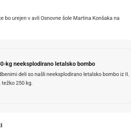
ce bo urejen v avli Osnovne šole Martina Konšaka na
50-kg neeksplodirano letalsko bombo
benimi deli so našli neeksplodirano letalsko bombo iz II.
, težko 250 kg.
i