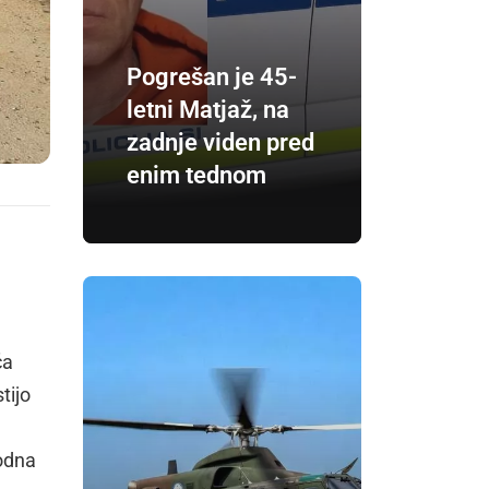
Pogrešan je 45-
letni Matjaž, na
zadnje viden pred
enim tednom
ča
tijo
hodna