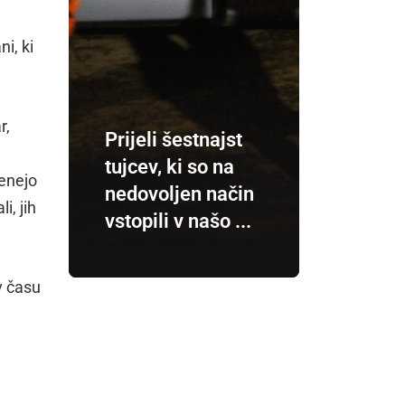
i, ki
r,
Prijeli šestnajst
tujcev, ki so na
lenejo
nedovoljen način
i, jih
vstopili v našo ...
v času