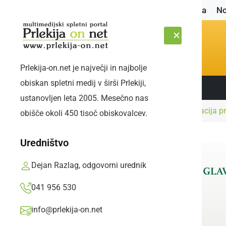
Naslovnica
No
Prlekija-on.net je največji in najbolje
obiskan spletni medij v širši Prlekiji,
Sledite nam:
PETEK, 7. AVGUST 2026
ustanovljen leta 2005. Mesečno nas
Naslovnica
Črna kronika
V nedeljo evakuacija p
obišče okoli 450 tisoč obiskovalcev.
Uredništvo
Dejan Razlag, odgovorni urednik
041 956 530
info@prlekija-on.net