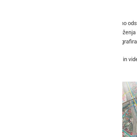
intervencije.
Policija bo ves čas aktivnosti za varno o
zagotavljanja varnosti ljudi in premoženja
uporabila tehnična sredstva za fotografir
Tehnična sredstva za fotografiranje in vi
km od kraja najdbe letalske bombe.