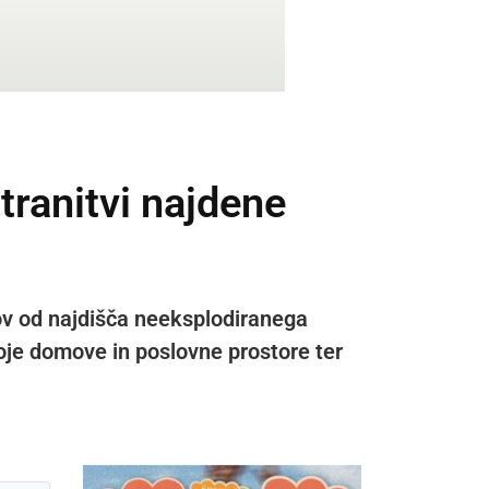
tranitvi najdene
rov od najdišča neeksplodiranega
voje domove in poslovne prostore ter