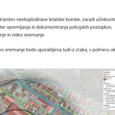
dstranitev neeksplodirane letalske bombe, zaradi učinkovi
 ter spremljanja in dokumentiranja policijskih postopkov,
anje in video snemanje.
deo snemanje bodo uporabljena tudi iz zraka, v polmeru ok