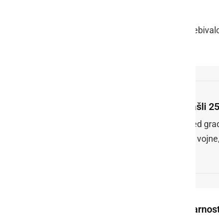
stran športnega igrišča Kovinar).
Evakuacijski sprejemni center za prebival
Prekmurski ulici 67.
Našli 2
Med grad
sv. vojne
Sirena ob začetku in koncu nevarnost