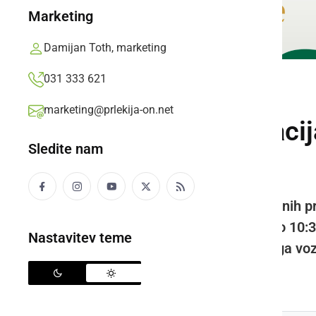
Marketing
Damijan Toth, marketing
031 333 621
ČRNA KRONIKA
marketing@prlekija-on.net
V nedeljo evakuacij
Sledite nam
250-kg bombe
Prebivalce in uporabnike poslovnih pr
ubojnega sredstva prosijo, da do 10:3
Nastavitev teme
umaknejo svoja motorna in druga voz
Prlekija-on.net,
petek, 14. januar 2022 ob 13:22