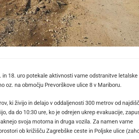
 in 18. uro potekale aktivnosti varne odstranitve letalske
no oz. na območju Prevorškove ulice 8 v Mariboru.
v, ki živijo in delajo v oddaljenosti 300 metrov od najdiš
o, da do 10:30 ure, ko je odrejen ukrep evakuacije, zapus
aknejo svoja motorna in druga vozila. Za namen varne
 prostori ob križišču Zagrebške ceste in Poljske ulice (za