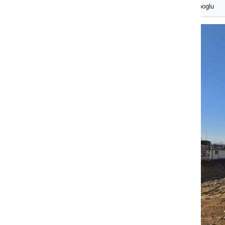
Izberite
Prlekijo
kot svoj prednostni vir na Googlu