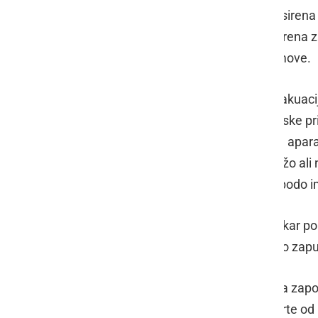
Predvidoma ob 12. uri bo sprožena siren
deaktiviranja bombe bo sprožena sirena za 
so bili evakuirani, vrnejo v svoje domove.
Vse občane, ki živijo na območju evakuaci
morebitna zdravila in nujne medicinske pr
odhodom naj izključijo gospodinjske aparat
prostore, vozila pa umaknejo v garažo ali 
zaklenejo v prostor in poskrbijo, da bodo i
V radiju 600 m bo omejeno gibanje, kar pom
med sproženima sirenama ne smejo zapus
V času evakuacije bo veljala popolna zap
ubojnega sredstva. Ceste bodo zaprte od 1