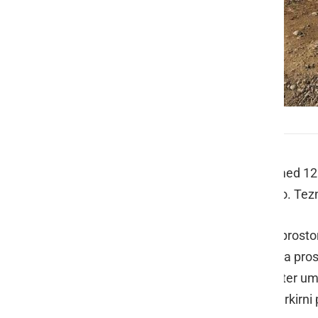
V nedeljo bo potekala odstranitev bombe
V nedeljo, 16. januarja 2022, bodo med 12.
bombe, najdene na parceli 633/5 k.o. Tez
Prebivalce in uporabnike poslovnih prostoro
neeksplodiranega ubojnega sredstva prosij
svoje domove in poslovne prostore ter um
odstranitve vozil so na razpolago parkirni