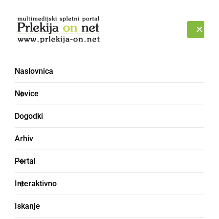
Prijava
PETEK, 7. AVGUST 2026
Naslovnica
Novice
Dogodki
Arhiv
KULTURA IN IZOBRAŽEVANJE
Portal
Uspešno izpeljali prvo
Interaktivno
srečanje literarnega
Iskanje
kluba »Med vrsticami in