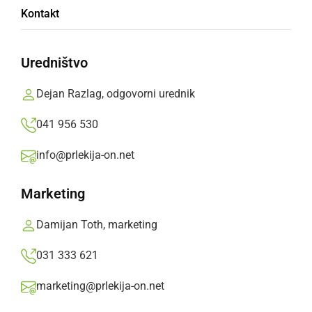
Kontakt
podobami«
Uredništvo
V klubu spoznavajo preplet literarno-
knjižnega, filmskega in sveta video iger.
Dejan Razlag, odgovorni urednik
Prlekija-on.net,
ponedeljek, 28. februar 2022 ob 15:29
041 956 530
info@prlekija-on.net
»
Izberite
Prlekijo
kot svoj prednostni vir na Googlu
Marketing
Damijan Toth, marketing
031 333 621
marketing@prlekija-on.net