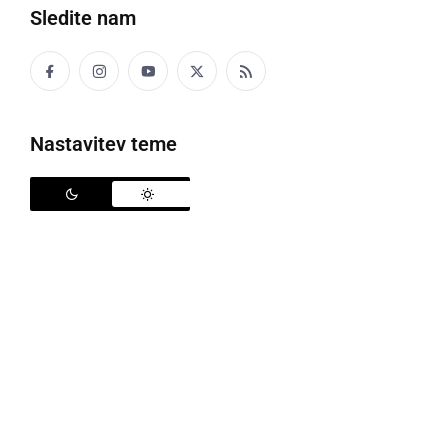
Sledite nam
Prvo srečanje literarnega kluba
Nastavitev teme
Splošna knjižnica Ljutomer je uspešno pripravila
prvo srečanje literarnega kluba "Med vrsticami in
podobami". Po ogledu videa so predstavili literaturo
s svojimi pojavnimi oblikami v filmu, serijah in
videoigrah. Spoznali so se in spregovorili o svojih
pričakovanjih ob prihodnjih druženjih.
V klubu spoznavajo preplet literarno-knjižnega,
filmskega in sveta video iger. Zanima jih kako