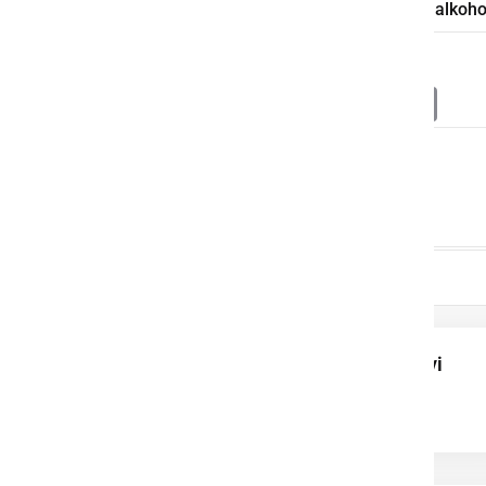
policija
kršitelj
pridržanje
alkoho
Deli
Facebook
X
Messenger
WhatsApp
Copy
PrintFrien
Email
Link
Zagorelo je v naravi