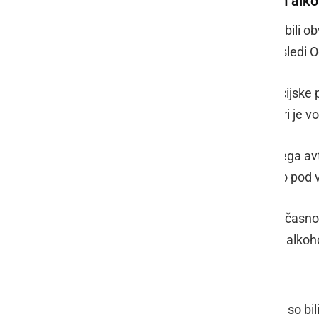
Več voznikov vozilo pod vplivom alk
V soboto, 26. februarja, ob 21.48 so bili ob
pred dvema urama. Zoper kršitelja sledi 
Ob 22.41 sta policista ormoške policijske
vozniku osebnega avtomobila, kateri je vozi
Ob 23.19 so policisti vozniku osebnega av
izdali plačilni nalog, saj je vozil vozilo po
Ob 00.29 so policisti v Muretincih začasn
kateri je prav tako vozil pod vplivom alkohol
Sprla sta se soseda
V nedeljo, 27. februarja, ob 17.55 uri so b