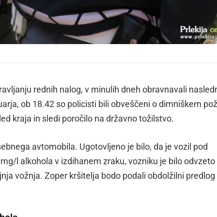
pravljanju rednih nalog, v minulih dneh obravnavali nasled
ja, ob 18.42 so policisti bili obveščeni o dimniškem po
d kraja in sledi poročilo na državno tožilstvo.
osebnega avtomobila. Ugotovljeno je bilo, da je vozil pod
 mg/l alkohola v izdihanem zraku, vozniku je bilo odvzeto
ja vožnja. Zoper kršitelja bodo podali obdolžilni predlog