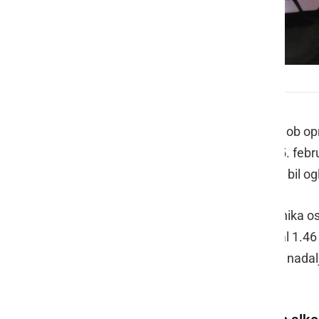
Policija
Policisti policijske postaje Ormož so ob o
pomembnejše dogodke. V petek, 25. februar
na območju Podgorcev. Opravljen je bil ogle
Ob 19.49 so policisti kontrolirali voznika 
vplivom alkohola, alkotest je pokazal 1.46
vozniško dovoljenje in prepovedana nadaljn
Okrajno sodišče v Ormožu.