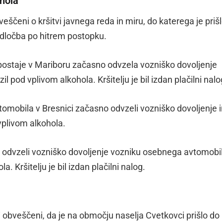
ohola
veščeni o kršitvi javnega reda in miru, do katerega je priš
Odločba po hitrem postopku.
 postaje v Mariboru začasno odvzela vozniško dovoljenje
l pod vplivom alkohola. Kršitelju je bil izdan plačilni nalo
tomobila v Bresnici začasno odvzeli vozniško dovoljenje 
d vplivom alkohola.
o odvzeli vozniško dovoljenje vozniku osebnega avtomobil
a. Kršitelju je bil izdan plačilni nalog.
ili obveščeni, da je na območju naselja Cvetkovci prišlo do