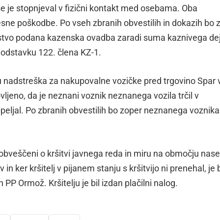
 je stopnjeval v fizični kontakt med osebama. Oba
esne poškodbe. Po vseh zbranih obvestilih in dokazih bo 
lstvo podana kazenska ovadba zaradi suma kaznivega de
 odstavku 122. člena KZ-1.
u nadstreška za nakupovalne vozičke pred trgovino Spar 
vljeno, da je neznani voznik neznanega vozila trčil v
peljal. Po zbranih obvestilih bo zoper neznanega voznika 
ti obveščeni o kršitvi javnega reda in miru na območju nase
 in ker kršitelj v pijanem stanju s kršitvijo ni prenehal, je 
 PP Ormož. Kršitelju je bil izdan plačilni nalog.