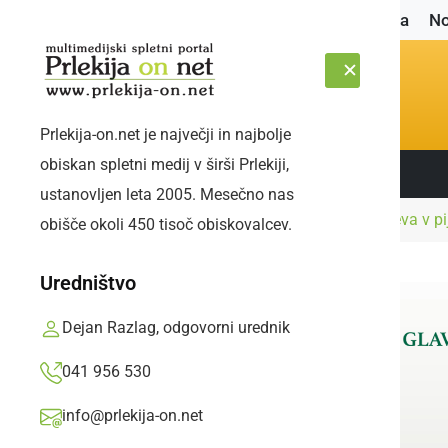
Naslovnica
No
Prlekija-on.net je največji in najbolje
obiskan spletni medij v širši Prlekiji,
Sledite nam:
PETEK, 7. AVGUST 2026
ustanovljen leta 2005. Mesečno nas
Naslovnica
Črna kronika
Kršitelj sredi dneva v p
obišče okoli 450 tisoč obiskovalcev.
Uredništvo
Dejan Razlag, odgovorni urednik
041 956 530
info@prlekija-on.net