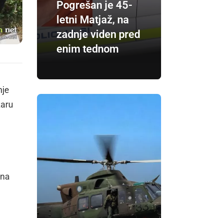
Pogrešan je 45-
letni Matjaž, na
zadnje viden pred
enim tednom
nje
žaru
 na