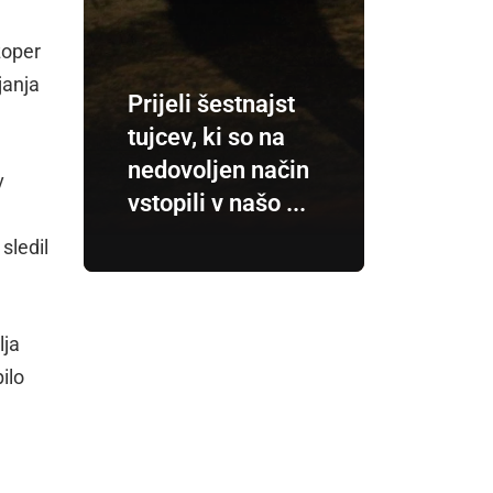
zoper
janja
Prijeli šestnajst
tujcev, ki so na
nedovoljen način
v
vstopili v našo ...
sledil
lja
bilo