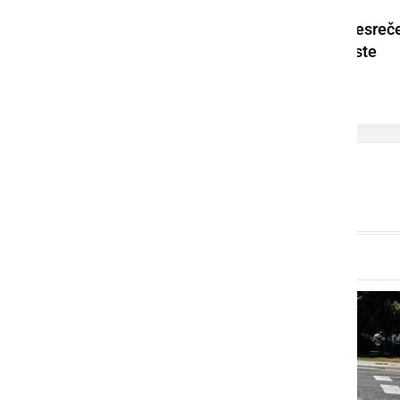
Zaradi prometne nesreč
popolna zapora ceste