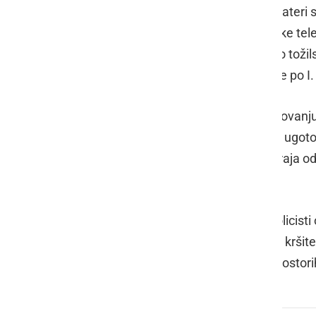
verbalnega spora med sosedoma, kateri se
udeleženca sta pri tem zadobila lahke tel
oba udeleženca na Okrožno državno toži
povzročitve Lahke telesne poškodbe po I.
Ob 20.26 so bili obveščeni o poškodovanj
Ormožu. Z zbiranjem obvestil je bilo ugoto
nadstrešek in ga poškodoval ter s kraja od
ustrezni ukrep.
V torek, 1. marca, ob 13.25 so bili policis
Litmerk. Na kraju so policisti zaznali kršitev
zoper njega odrejeno pridržanje v prostorih