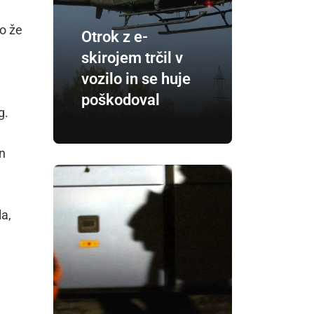
lo že
Otrok z e-
skirojem trčil v
vozilo in se huje
poškodoval
g.
in
a,