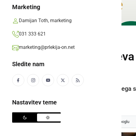
Marketing
Damijan Toth, marketing
031 333 621
ČRNA KRONIKA
marketing@prlekija-on.net
Kršitelj sredi dneva
Sledite nam
so ga pridržali
V nedeljo pa je prišlo do verbalnega
Prlekija-on.net,
sreda, 2. marec 2022 ob 21:02
Nastavitev teme
Izberite
Prlekijo
kot svoj prednostni vir na Googlu