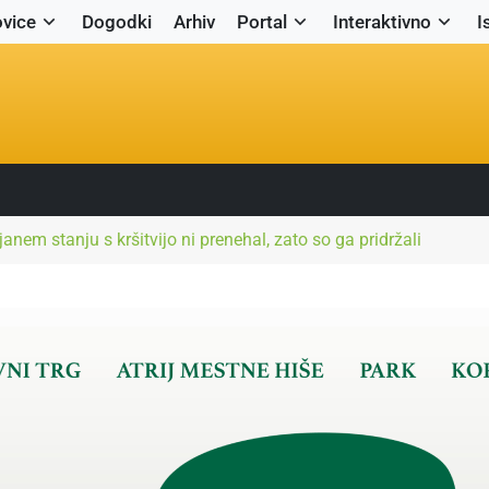
vice
Dogodki
Arhiv
Portal
Interaktivno
I
ijanem stanju s kršitvijo ni prenehal, zato so ga pridržali