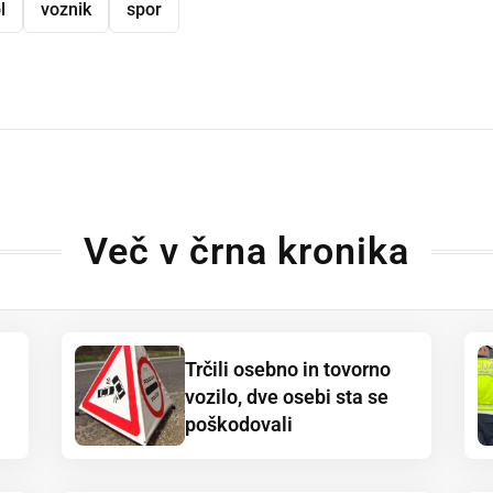
l
voznik
spor
dly
Več v črna kronika
Trčili osebno in tovorno
vozilo, dve osebi sta se
poškodovali