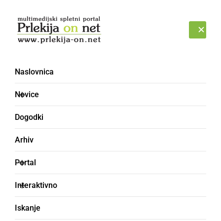
Prijava
NEDELJA, 9. AVGUST 2026
Naslovnica
Novice
Dogodki
Arhiv
ČRNA KRONIKA
Portal
Policisti v četrtek
Interaktivno
obravnavali tri kazniva
Iskanje
dejanja, dve kršitvi