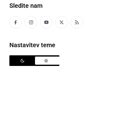
Sledite nam
Nastavitev teme
Policija
V preteklem dnevu so policisti na območju PU
Murska Sobota obravnavali dve prometni nesreči z
materialno škodo, tri kazniva dejanja, dve kršitvi
javnega reda in miru, nesrečo pri delu, samomor, štiri
primere povoženja divjadi in dva požara v naravnem
okolju.