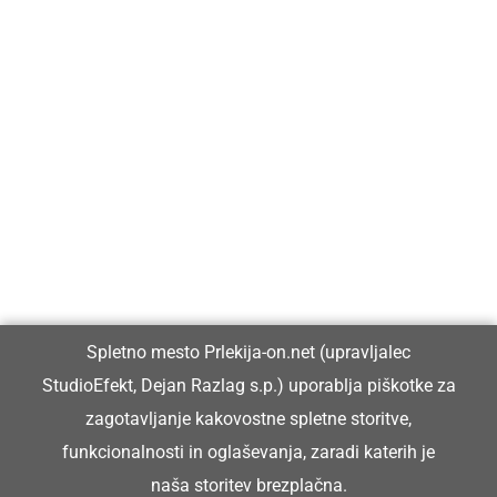
Prlekija-on.net je največji in najbolje obiskan spletni medij v
Prlekiji.
Vpisan je v razvid medijev, ki ga vodi Ministrstvo za kulturo
Republike Slovenije, pod zaporedno številko 1529.
Glavni in odgovorni urednik:
Spletno mesto Prlekija-on.net (upravljalec
Dejan Razlag
StudioEfekt, Dejan Razlag s.p.) uporablja piškotke za
info@prlekija-on.net
zagotavljanje kakovostne spletne storitve,
funkcionalnosti in oglaševanja, zaradi katerih je
naša storitev brezplačna.