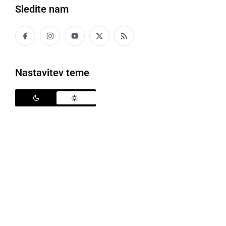
Sledite nam
Nastavitev teme
Policija
V preteklem dnevu so policisti na območju PU
Murska Sobota obravnavali štiri prometne nesreče.
V vseh je nastala samo materialna škoda.
Obravnavana sta bila še dva primera povoženja
divjadi, pet kaznivih dejanj in tri kršitve javnega reda.