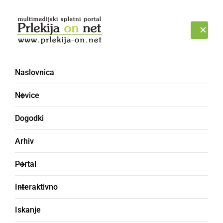
Prijava
PETEK, 7. AVGUST 2026
Naslovnica
Novice
Dogodki
Arhiv
ČRNA KRONIKA
Portal
Ljutomerski policisti
Interaktivno
obravnavali namerno
Iskanje
poškodovanje osebnega