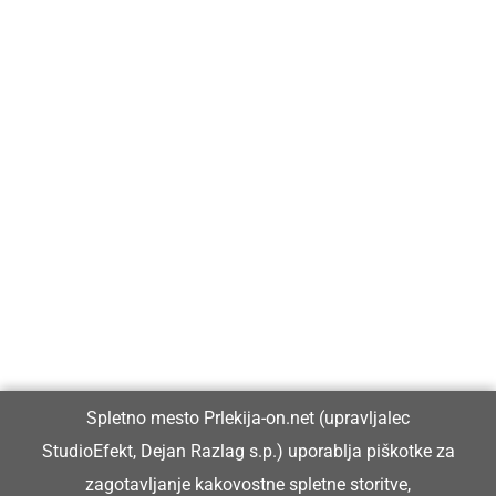
Prlekija-on.net je največji in najbolje obiskan spletni medij v
Prlekiji.
Vpisan je v razvid medijev, ki ga vodi Ministrstvo za kulturo
Republike Slovenije, pod zaporedno številko 1529.
Glavni in odgovorni urednik:
Spletno mesto Prlekija-on.net (upravljalec
Dejan Razlag
StudioEfekt, Dejan Razlag s.p.) uporablja piškotke za
info@prlekija-on.net
zagotavljanje kakovostne spletne storitve,