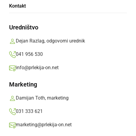
Kontakt
gotovine
Uredništvo
Vse, ki bi neznanega storilca na fotografiji
prepoznali ali vedeli karkoli o tem ropu prosijo,
Dejan Razlag, odgovorni urednik
da to sporočite na interventno telefonsko
041 956 530
številko policije 113 ali na anonimni telefon
policije 080 1200.
info@prlekija-on.net
Prlekija-on.net,
torek, 8. marec 2022 ob 14:00
Marketing
Damijan Toth, marketing
»
Izberite
Prlekijo
kot svoj prednostni vir na Googlu
031 333 621
marketing@prlekija-on.net