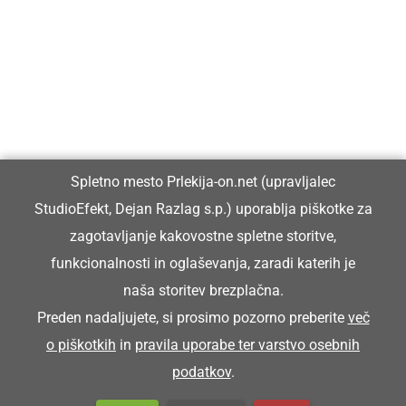
Prlekiji.
Vpisan je v razvid medijev, ki ga vodi Ministrstvo za kulturo
Republike Slovenije, pod zaporedno številko 1529.
Glavni in odgovorni urednik:
Spletno mesto Prlekija-on.net (upravljalec
Dejan Razlag
StudioEfekt, Dejan Razlag s.p.) uporablja piškotke za
info@prlekija-on.net
zagotavljanje kakovostne spletne storitve,
funkcionalnosti in oglaševanja, zaradi katerih je
naša storitev brezplačna.
Preden nadaljujete, si prosimo pozorno preberite
več
o piškotkih
in
pravila uporabe ter varstvo osebnih
© Prlekija-on.net | 2005 - 2026 | Vse pravice pridržane |
podatkov
.
info@prlekija-on.net