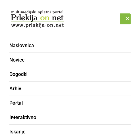
Prijava
NEDELJA, 9. AVGUST 2026
Naslovnica
Novice
Dogodki
Arhiv
ČRNA KRONIKA
Portal
Z nožem izvršil rop v
Interaktivno
trafiki in si prisvojil
Iskanje
nekaj tisoč evrov