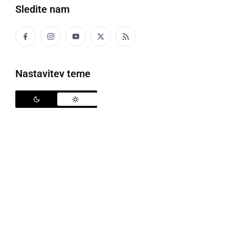
Sledite nam
Nastavitev teme
Storilec, ki so ga posnele video-nadzorne kamere je moški srednjih let
Danes okoli 11.20 je neznani storilec z nožem izvršil
rop v trafiki na Ulici Vita Kraigherja v Mariboru. Med
ropom si je neznani storilec prisvojil nekaj tisoč evrov
gotovine in po dejanju odšel v smeri Trga Leona
Štuklja. Med dejanjem ni bil nihče poškodovan.