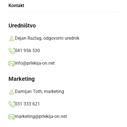
Kontakt
o obvozih.
Uredništvo
Zaradi rekonstrukcije krožnega križišča pri
Ormožu (Hardek) na glavni cesti Ormož-
Dejan Razlag, odgovorni urednik
Središče ob Dravi bo v soboto, 26. 3. 2022 in
041 956 530
nedeljo, 27. 3. 2022 vzpostavljena popolna
zapora državne ceste.
info@prlekija-on.net
Prlekija-on.net,
torek, 22. marec 2022 ob 18:51
Marketing
Damijan Toth, marketing
»
Izberite
Prlekijo
kot svoj prednostni vir na Googlu
031 333 621
marketing@prlekija-on.net
Gradnja krožišča