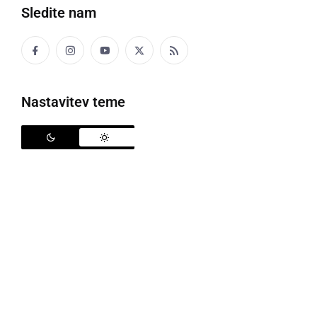
Sledite nam
Direkcija RS za infrastrukturo sporoča, da bo zaradi
rekonstrukcije krožnega križišča pri Ormožu
(Hardek) na glavni cesti Ormož-Središče ob Dravi v
soboto, 26. 3. 2022 in nedeljo, 27. 3. 2022
Nastavitev teme
vzpostavljena popolna zapora državne ceste.
Zapora je sicer sprva bila načrtovana že minuli konec
tedna, a so dela zaradi vremenskih razmer prestavili
na prihajajoči konec tedna, o čemer smo že poročali.
Obvozi bodo v času asfaltiranja potekali po
obstoječih državnih in občinskih cestah.
Spodaj
objavljamo podrobne informacije o obvozih.
Pešci in kolesarji: