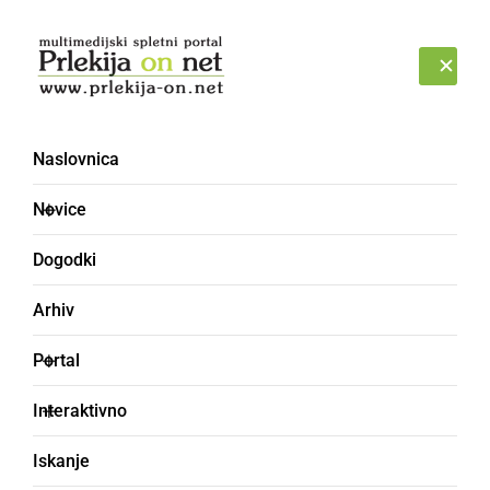
Prijava
SOBOTA, 8. AVGUST 2026
Naslovnica
Novice
Dogodki
Arhiv
GOSPODARSTVO
Portal
Konec tedna popolna
Interaktivno
zapora državne ceste.
Iskanje
Objavljamo informacije