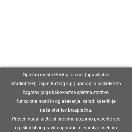
Prlekija-on.net je največji in najbolje obiskan spletni medij v
Prlekiji.
Vpisan je v razvid medijev, ki ga vodi Ministrstvo za kulturo
Republike Slovenije, pod zaporedno številko 1529.
Glavni in odgovorni urednik:
Spletno mesto Prlekija-on.net (upravljalec
Dejan Razlag
StudioEfekt, Dejan Razlag s.p.) uporablja piškotke za
info@prlekija-on.net
zagotavljanje kakovostne spletne storitve,
funkcionalnosti in oglaševanja, zaradi katerih je
naša storitev brezplačna.
Preden nadaljujete, si prosimo pozorno preberite
več
o piškotkih
in
pravila uporabe ter varstvo osebnih