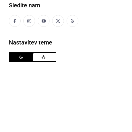
Sledite nam
Nastavitev teme
Srečanje literarnega kluba
Na drugem srečanju literarnega kluba »Med
vrsticami in podobami«, ki je potekal 17. marca v
muzeju Splošne knjižnice Ljutomer, se je zbralo 9
udeležencev, 5 deklet in 4 fantje, vsi obiskujejo
osnovno šolo in so stari od 14 do 15 let. Tematika
srečanja je bila »Nasilje v medijih«. Nasilje je bilo
predstavljeno v filmih in video igrah.