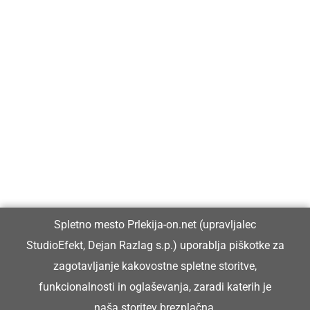
Prlekija-on.net je največji in najbolje obiskan spletni medij v
Prlekiji.
Vpisan je v razvid medijev, ki ga vodi Ministrstvo za kulturo
Republike Slovenije, pod zaporedno številko 1529.
Glavni in odgovorni urednik:
Spletno mesto Prlekija-on.net (upravljalec
Dejan Razlag
StudioEfekt, Dejan Razlag s.p.) uporablja piškotke za
info@prlekija-on.net
zagotavljanje kakovostne spletne storitve,
funkcionalnosti in oglaševanja, zaradi katerih je
naša storitev brezplačna.