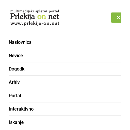
Prijava
PETEK, 7. AVGUST 2026
Naslovnica
Novice
Dogodki
Arhiv
KULTURA IN IZOBRAŽEVANJE
Portal
Na drugem srečanju
Interaktivno
literarnega kluba je bila
Iskanje
tematika srečanja