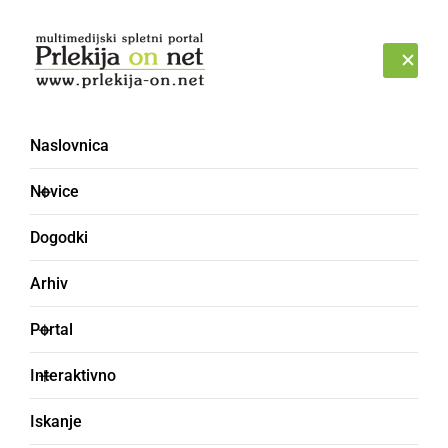
Prijava
PETEK, 7. AVGUST 2026
Naslovnica
Novice
Dogodki
Arhiv
GOSPODARSTVO
Portal
Novo krožišče v Ormožu
Interaktivno
minuli konec tedna
Iskanje
asfaltirali