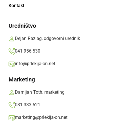
Kontakt
Semaforizirano štirikrako križišče je bilo
preoblikovano v krožno križišče in počasi
Uredništvo
dobiva končno podobo.
Dejan Razlag, odgovorni urednik
Prlekija-on.net,
ponedeljek, 28. marec 2022 ob 14:48
041 956 530
info@prlekija-on.net
»
Izberite
Prlekijo
kot svoj prednostni vir na Googlu
Marketing
Damijan Toth, marketing
031 333 621
marketing@prlekija-on.net