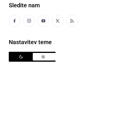
Sledite nam
Novo krožišče v Ormožu
Nastavitev teme
V zadnjih mesecih v Ormožu gradijo dve krožišči,
semaforizirano štirikrako križišče je ob tem bilo
preoblikovano v krožno križišče, drugo pa bo s
prekategorizacijo postalo del vzhodne obvoznice.
Zaradi rekonstrukcije krožnega križišča pri Ormožu
(Hardek) na glavni cesti Ormož-Središče ob Dravi je
ta konec tedna bila tudi vzpostavljena popolna
zapora državne ceste, saj so novo krožišče prvič
asfaltirali.