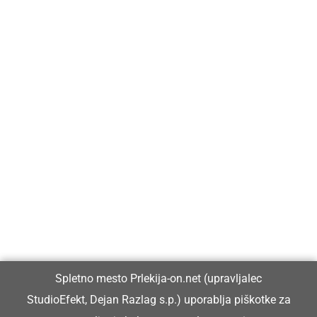
Prlekija-on.net je največji in najbolje obiskan spletni medij v
Prlekiji.
Vpisan je v razvid medijev, ki ga vodi Ministrstvo za kulturo
Republike Slovenije, pod zaporedno številko 1529.
Glavni in odgovorni urednik:
Spletno mesto Prlekija-on.net (upravljalec
Dejan Razlag
StudioEfekt, Dejan Razlag s.p.) uporablja piškotke za
info@prlekija-on.net