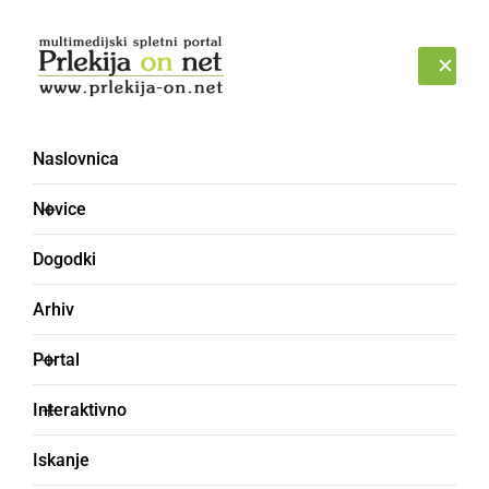
Prijava
PONEDELJEK, 10. AVGUST 2026
Naslovnica
Novice
Dogodki
Arhiv
KULTURA IN IZOBRAŽEVANJE
Portal
Ida Brodnjak -
Interaktivno
Nagrajenka društva Šola
Iskanje
zdravja