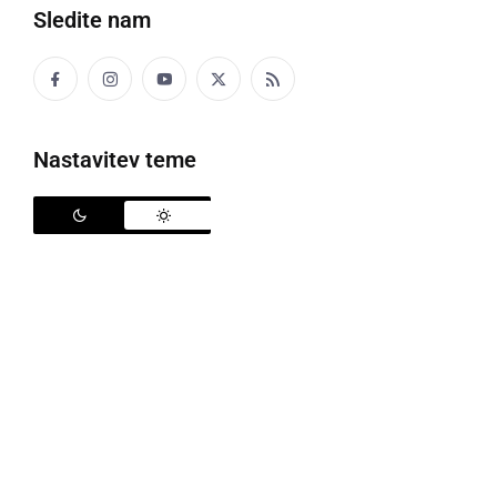
Sledite nam
Nastavitev teme
Ida Brodnjak
Kjer je volja, tam je zagotovo tudi pot. To bi lahko
zapisali tudi za 76-letno
Ido Brodnjak
, ki s svojo voljo
in energijo spodbuja in navdihuje vadeče članice in
člane skupine društva Šola zdravja Panorama Ptuj, v
naselju Vičava. Pred kratkim je za svoje dolgoletno
srčno in predano delo prostovoljke prejela nagrado