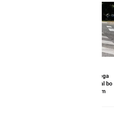
GOSPODARSTVO
Pričela se bo gradnja novega
krožišča v Ljutomeru, veljal bo
spremenjen prometni režim