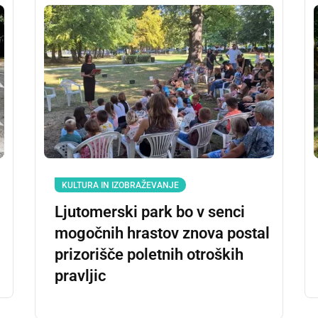
KULTURA IN IZOBRAŽEVANJE
Ljutomerski park bo v senci
mogočnih hrastov znova postal
prizorišče poletnih otroških
pravljic