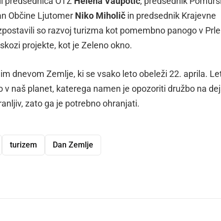
li predsednica OTZ
Helena Vaupotič
, predsednik Pomurs
an Občine Ljutomer
Niko Miholič
in predsednik Krajevne
Izpostavili so razvoj turizma kot pomembno panogo v Prlek
 skozi projekte, kot je Zeleno okno.
m dnevom Zemlje, ki se vsako leto obeleži 22. aprila. Le
v naš planet, katerega namen je opozoriti družbo na dej
ranljiv, zato ga je potrebno ohranjati.
turizem
Dan Zemlje
dly