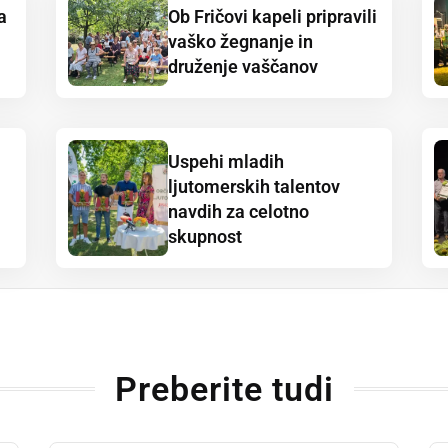
a
Ob Fričovi kapeli pripravili
vaško žegnanje in
druženje vaščanov
Uspehi mladih
ljutomerskih talentov
navdih za celotno
skupnost
Preberite tudi