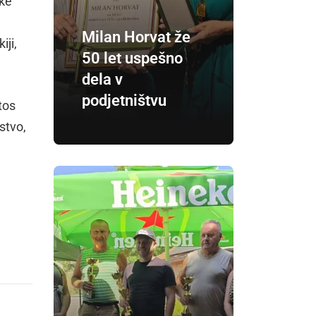
ke
Milan Horvat že
iji,
50 let uspešno
dela v
podjetništvu
tos
stvo,