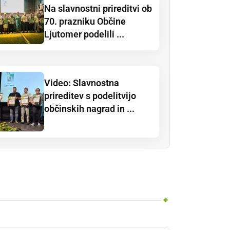
Na slavnostni prireditvi ob
70. prazniku Občine
Ljutomer podelili ...
Video: Slavnostna
prireditev s podelitvijo
občinskih nagrad in ...