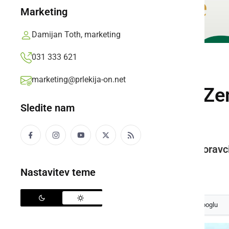
Marketing
Damijan Toth, marketing
031 333 621
KULTURA IN IZOBRAŽEVANJE
marketing@prlekija-on.net
Na svetovni dan Zem
Sledite nam
Ljutomer
Po Jeruzalemu, Cezanjevcih, Moravcih
Prlekija-on.net,
sobota, 23. april 2022 ob 08:35
Nastavitev teme
Izberite
Prlekijo
kot svoj prednostni vir na Googlu