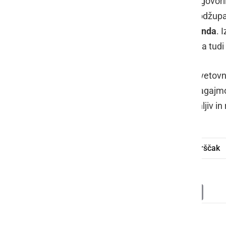
Na slovesnem odprtju so zbrane nagovori
turistične zveze
Uroš Kamenšek
, podžup
skupnosti Železne Dveri
Marjan Munda
. 
veseli pa jih, da se turizem promovira tudi
Odprtje Zelenega okna sovpada s svetovni
obeležitev poteka pod sloganom Vlagajmo 
da je planet, na katerem živimo, minljiv in 
Zeleno okno
odprtje
Radomerščak
Deli
Facebook
X
Messenger
WhatsApp
Copy
PrintFrien
Email
Link