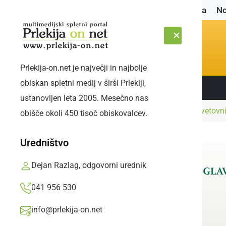
Naslovnica
No
Prlekija-on.net je največji in najbolje
obiskan spletni medij v širši Prlekiji,
Sledite nam:
SOBOTA, 8. AVGUST 2026
ustanovljen leta 2005. Mesečno nas
Naslovnica
Kultura in izobraževanje
Na svetovni
obišče okoli 450 tisoč obiskovalcev.
Uredništvo
Dejan Razlag, odgovorni urednik
041 956 530
info@prlekija-on.net