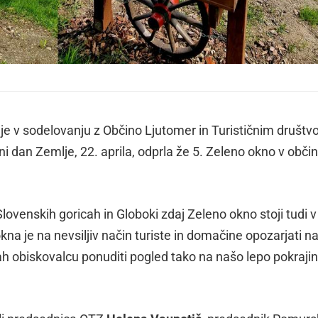
je v sodelovanju z Občino Ljutomer in Turističnim društ
 dan Zemlje, 22. aprila, odprla že 5. Zeleno okno v občin
ovenskih goricah in Globoki zdaj Zeleno okno stoji tudi v
 je na nevsiljiv način turiste in domačine opozarjati n
ah obiskovalcu ponuditi pogled tako na našo lepo pokrajin