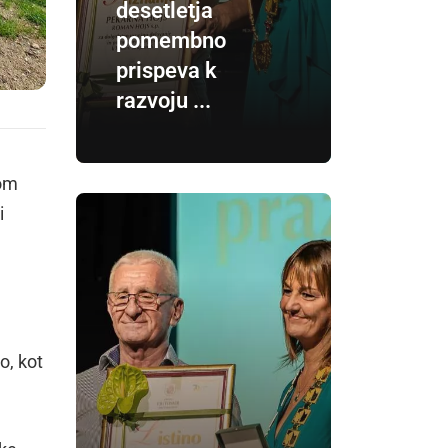
desetletja
pomembno
prispeva k
razvoju ...
vom
i
a
o, kot