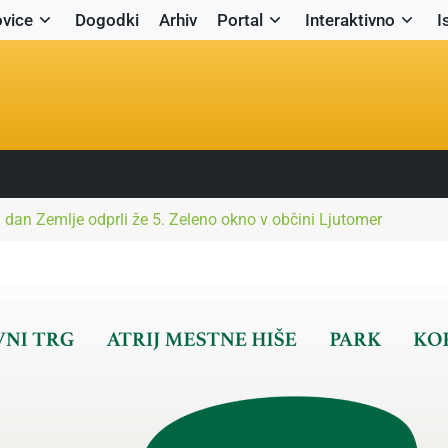
vice
Dogodki
Arhiv
Portal
Interaktivno
I
 dan Zemlje odprli že 5. Zeleno okno v občini Ljutomer