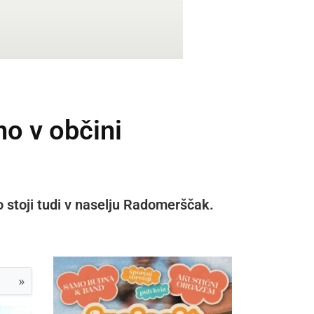
no v občini
 stoji tudi v naselju Radomerščak.
»