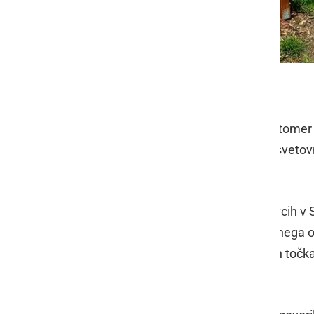
5. Zeleno okno v občini Ljutomer
Občinska turistična zveza (OTZ) Ljutomer 
(TD) Železne Dveri - Radomerje na svetovni
Ljutomer.
Po Jeruzalemu, Cezanjevcih, Moravcih v Sl
naselju Radomerščak. Namen Zelenega okna
lepote naših krajev ter na razglednih točk
tudi na sosednje države.