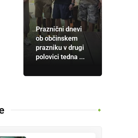
Praznični dnevi
ob občinskem
prazniku v drugi
polovici tedna ...
e