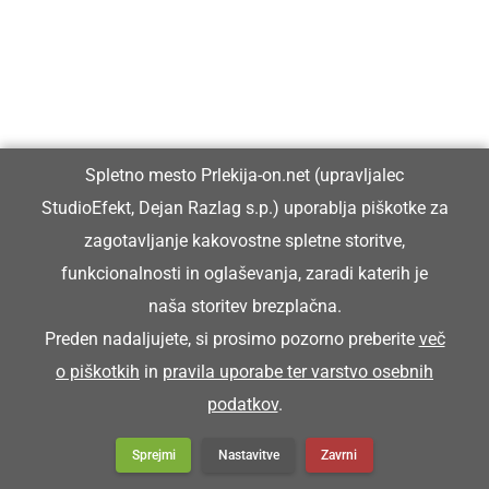
Spletno mesto Prlekija-on.net (upravljalec
StudioEfekt, Dejan Razlag s.p.) uporablja piškotke za
zagotavljanje kakovostne spletne storitve,
funkcionalnosti in oglaševanja, zaradi katerih je
naša storitev brezplačna.
Preden nadaljujete, si prosimo pozorno preberite
več
o piškotkih
in
pravila uporabe ter varstvo osebnih
podatkov
.
Sprejmi
Nastavitve
Zavrni