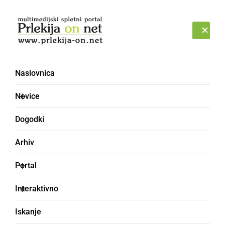
Prijava
NEDELJA, 9. AVGUST 2026
Naslovnica
Novice
Dogodki
Arhiv
KULTURA IN IZOBRAŽEVANJE
Portal
Na skupnem koncertu
Interaktivno
sta zaigrala Pihalni
Iskanje
orkester GŠ Celje in