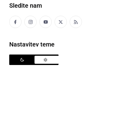
Sledite nam
Nastavitev teme
Koncert orkestrov GŠ Ljutomer in GŠ Celje
Projekt obeh glasbenih šol je bil načrtovan že
spomladi 2020, vendar je težava z epidemijo
koroanvirusa preprečila sodelovanje in skupen
nastop. Situacija v aprilu 2022 je tako omogočila, da