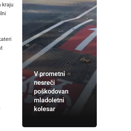
 kraju
lni
kateri
at
V prometni
nesreči
poškodovan
mladoletni
o
kolesar