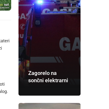
ateri
zi
Zagorelo na
sončni elektrarni
oti
alog.