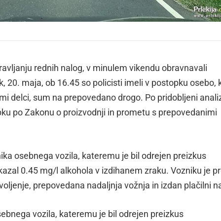
pravljanju rednih nalog, v minulem vikendu obravnavali
0. maja, ob 16.45 so policisti imeli v postopku osebo, k
mi delci, sum na prepovedano drogo. Po pridobljeni anali
pku po Zakonu o proizvodnji in prometu s prepovedanimi
nika osebnega vozila, kateremu je bil odrejen preizkus
okazal 0.45 mg/l alkohola v izdihanem zraku. Vozniku je pr
oljenje, prepovedana nadaljnja vožnja in izdan plačilni n
osebnega vozila, kateremu je bil odrejen preizkus