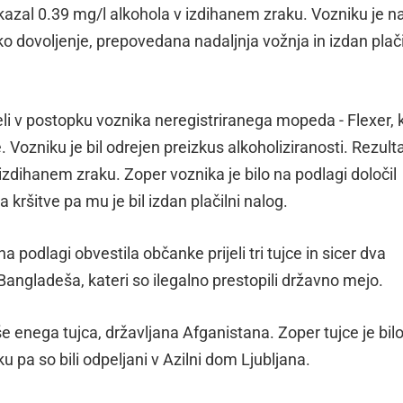
okazal 0.39 mg/l alkohola v izdihanem zraku. Vozniku je na
ko dovoljenje, prepovedana nadaljnja vožnja in izdan plači
meli v postopku voznika neregistriranega mopeda - Flexer, 
 Vozniku je bil odrejen preizkus alkoholiziranosti. Rezult
izdihanem zraku. Zoper voznika je bilo na podlagi določil
kršitve pa mu je bil izdan plačilni nalog.
 podlagi obvestila občanke prijeli tri tujce in sicer dva
Bangladeša, kateri so ilegalno prestopili državno mejo.
 še enega tujca, državljana Afganistana. Zoper tujce je bil
pa so bili odpeljani v Azilni dom Ljubljana.