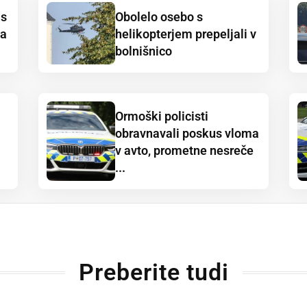
 s
Obolelo osebo s
na
helikopterjem prepeljali v
bolnišnico
Ormoški policisti
obravnavali poskus vloma
v avto, prometne nesreče
...
Preberite tudi