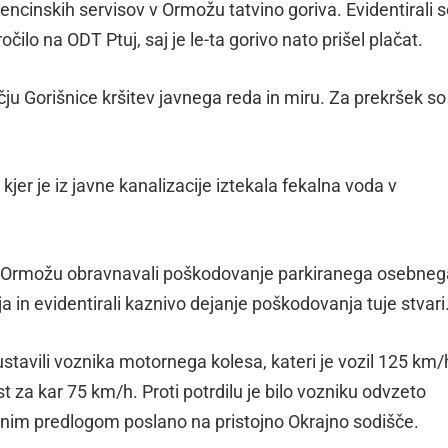
cinskih servisov v Ormožu tatvino goriva. Evidentirali s
očilo na ODT Ptuj, saj je le-ta gorivo nato prišel plačat.
ju Gorišnice kršitev javnega reda in miru. Za prekršek so
kjer je iz javne kanalizacije iztekala fekalna voda v
ti v Ormožu obravnavali poškodovanje parkiranega osebneg
a in evidentirali kaznivo dejanje poškodovanja tuje stvari
ustavili voznika motornega kolesa, kateri je vozil 125 km/
st za kar 75 km/h. Proti potrdilu je bilo vozniku odvzeto
ilnim predlogom poslano na pristojno Okrajno sodišče.