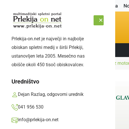
Naslovnica
No
Prlekija-on.net je največji in najbolje
obiskan spletni medij v širši Prlekiji,
Sledite nam:
ČETRTEK, 6. AVGUST 2026
ustanovljen leta 2005. Mesečno nas
Naslovnica
Črna kronika
Skozi Pavlovce z mot
obišče okoli 450 tisoč obiskovalcev.
Uredništvo
Dejan Razlag, odgovorni urednik
041 956 530
info@prlekija-on.net