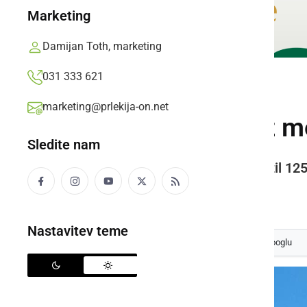
Marketing
Damijan Toth, marketing
031 333 621
ČRNA KRONIKA
marketing@prlekija-on.net
Skozi Pavlovce z 
Sledite nam
Voznik motornega kolesa je vozil 125 
Prlekija-on.net,
ponedeljek, 23. maj 2022 ob 10:14
Nastavitev teme
Izberite
Prlekijo
kot svoj prednostni vir na Googlu