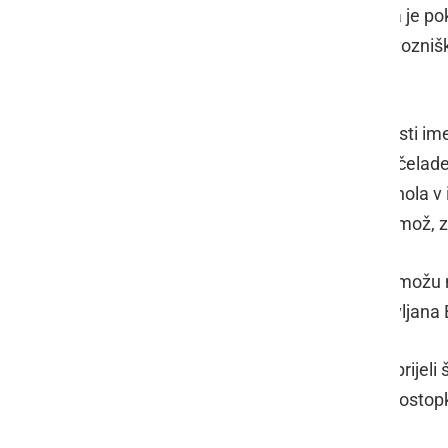
alkoholiziranosti. Rezultat preizkusa je p
proti potrdilu bilo začasno odvzeto vozniš
nalog.
V soboto, 21. maja, ob 9.30 so policisti i
med vožnjo ni uporabljal varnostne čelade.
preizkusa je pokazal 0.64 mg/l alkohola v 
ZPrCp odrejeno pridržanje na PP Ormož, za 
Ob 11.05 so v naselju Miklavž pri Ormožu na
državljana Pakistana in enega državljana 
Ob 14.15 pa so v naselju Vinski Vrh prijeli
odrejeno zadržanje, po končanem postopku 