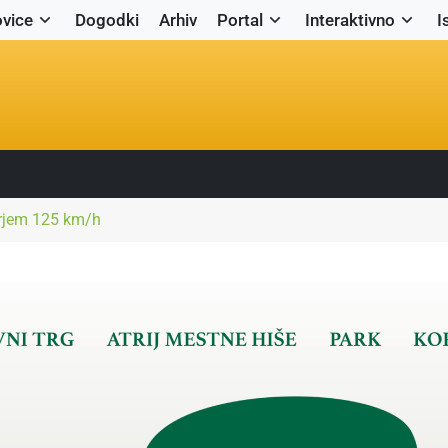
vice
Dogodki
Arhiv
Portal
Interaktivno
I
orjem 125 km/h