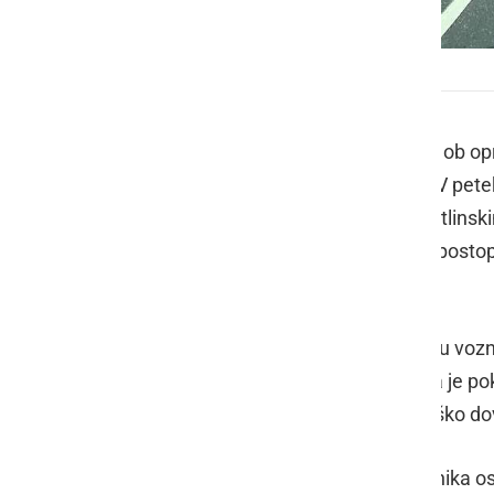
Pavlovci
Policisti policijske postaje Ormož so ob o
naslednje pomembnejše dogodke. V petek, 2
so zasegli mlinček s posušenimi rastlinski
sledi zoper osebo odločba v hitrem posto
drogami.
Ob 16.53 so policisti imeli v postopku voz
alkoholiziranosti. Rezultat preizkusa je p
potrdilu bilo začasno odvzeto vozniško dov
Ob 22.34 so policisti kontrolirali voznika 