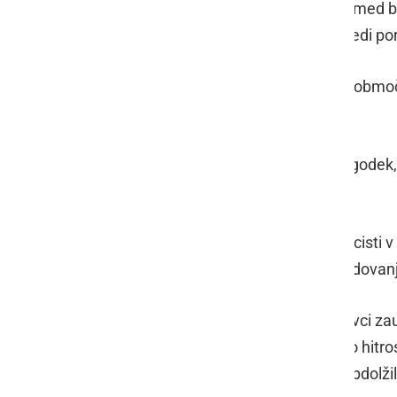
Ob 14.30 so obravnavali na enem izmed ben
kaznivo dejanje, zoper storilca pa sledi por
Ob 20.06 so policisti obravnavali na območ
kršitelju izdali plačilni nalog.
Ob 20.10 so policisti obravnavali dogodek, 
stanovanjskem objektu.
V nedeljo, 22. maja, ob 03.25 so policis
vozila. Opravili so ogled kraja poškodovanj
Ob 14.52 so policisti v naselju Pavlovci za
naselju in s tem prekoračil dovoljeno hitro
vozniško dovoljenje in bo skupaj z obdolž