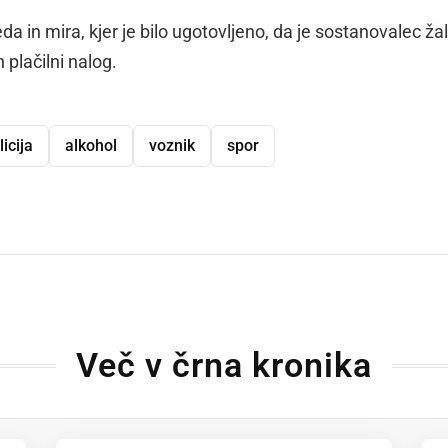
a in mira, kjer je bilo ugotovljeno, da je sostanovalec žal
 plačilni nalog.
licija
alkohol
voznik
spor
dly
Več v črna kronika