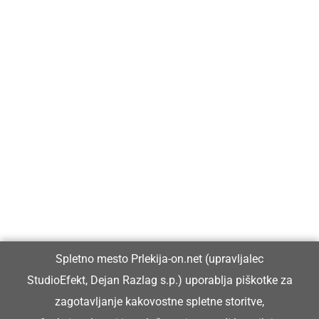
Prlekija-on.net je največji in najbolje obiskan spletni medij v
Prlekiji.
Vpisan je v razvid medijev, ki ga vodi Ministrstvo za kulturo
Republike Slovenije, pod zaporedno številko 1529.
Glavni in odgovorni urednik:
Spletno mesto Prlekija-on.net (upravljalec
Dejan Razlag
StudioEfekt, Dejan Razlag s.p.) uporablja piškotke za
info@prlekija-on.net
zagotavljanje kakovostne spletne storitve,