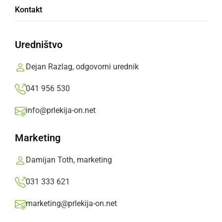
Kontakt
Slovenca, enega izmed najuspešnejših
slovenskih nogometašev, Marcosa Tavaresa.
Uredništvo
Prlekija-on.net,
četrtek, 26. maj 2022 ob 16:19
Dejan Razlag, odgovorni urednik
»
Izberite
Prlekijo
kot svoj prednostni vir na Googlu
041 956 530
info@prlekija-on.net
Marketing
Damijan Toth, marketing
031 333 621
marketing@prlekija-on.net