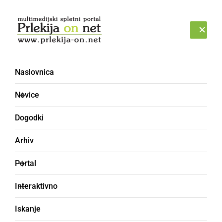
Prijava
ČETRTEK, 6. AVGUST 2026
Naslovnica
Novice
Dogodki
Arhiv
KULTURA IN IZOBRAŽEVANJE
Portal
Legenda o »Legendi«
Interaktivno
Krajevna knjižnica Središče ob Dravi je prva
Iskanje
knjižnica, ki je v goste povabila brazilskega