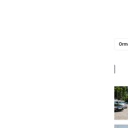
tehničnega pouka.
Foto: Špela Jambriško
Naj starodobnik Slovenije
izbor
Orm
Deli
Facebook
X
Messenger
WhatsApp
Copy
PrintFrien
Email
Link