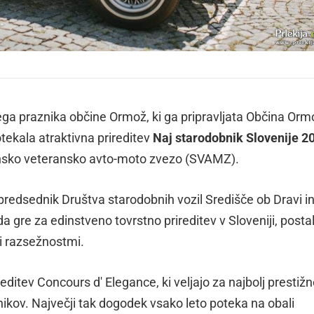
skega praznika občine Ormož, ki ga pripravljata Občina Orm
otekala atraktivna prireditev
Naj starodobnik Slovenije 2
vensko veteransko avto-moto zvezo (SVAMZ).
 predsednik Društva starodobnih vozil Središče ob Dravi i
 gre za edinstveno tovrstno prireditev v Sloveniji, posta
mi razsežnostmi.
reditev Concours d' Elegance, ki veljajo za najbolj prestiž
nikov. Največji tak dogodek vsako leto poteka na obali