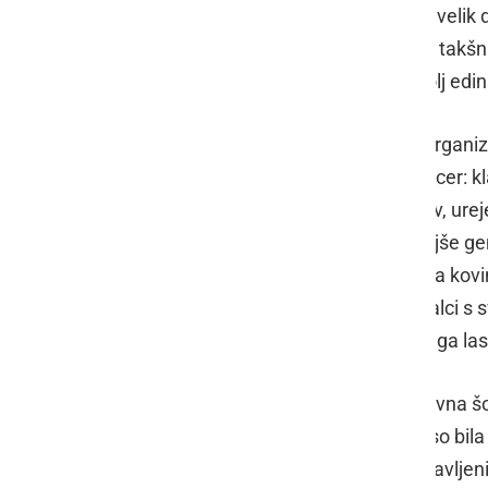
italijanskega jezera Como in privabi velik 
Ormoška prireditev še sicer ni imela takšnih
vredna, so pa bili v konkurenci najbolj edin
Štiričlanska mednarodna komisija organi
posameznih, osmih kategorijah in sicer: k
eleganca notranjosti in instrumentov, urej
in drzni in naj starodobno vozilo mlajše g
objavili pozneje. Vsa vozila so prejela ko
starodobnika so izbrali tudi obiskovalci s
Citroen Traksion, letnik 1947, katerega las
Na prireditvi je sodelovala tudi Osnovna š
dogajanje. Njihova umetniška dela so bila
šolski sklad. Hkrati so v družbi razstavljeni