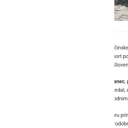
Naj starodobnik Slovenije 2022
V soboto, 11. junija, je v sklopu 3. občin
Javni zavod za turizem, kulturo in šport p
je bila organizirana v sodelovanju s Slo
Pobudnik prireditve je bil
Franc Škrjanec
,
predsednik SVAMZ, ki je ob tem povedal, da
naj bi tradicionalna in tudi z mednarodni
Prireditev je bila organizirana po vzoru pri
prireditve v svetu avtomobilskih starodob