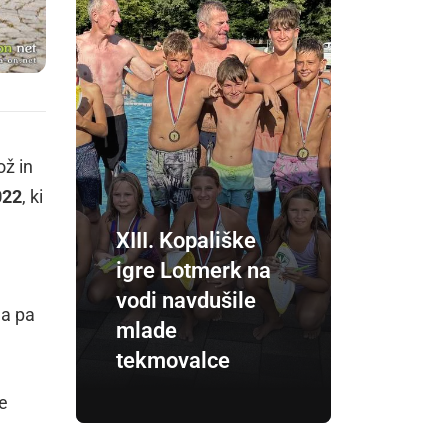
ož in
022
, ki
XIII. Kopališke
igre Lotmerk na
n
vodi navdušile
la pa
mlade
tekmovalce
ne