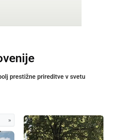
ovenije
bolj prestižne prireditve v svetu
»