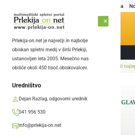
Naslovnica
No
Prlekija-on.net je največji in najbolje
obiskan spletni medij v širši Prlekiji,
Sledite nam:
ČETRTEK, 6. AVGUST 2026
ustanovljen leta 2005. Mesečno nas
Naslovnica
Družabno
V Ormožu so izbirali najl
obišče okoli 450 tisoč obiskovalcev.
Uredništvo
Dejan Razlag, odgovorni urednik
041 956 530
info@prlekija-on.net