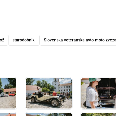
ož
starodobniki
Slovenska veteranska avto-moto zvez
dly