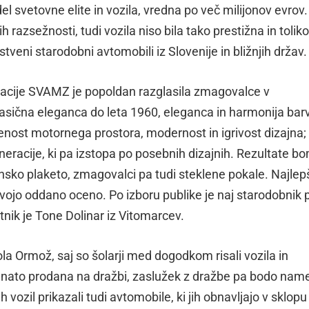
del svetovne elite in vozila, vredna po več milijonov evrov.
 razsežnosti, tudi vozila niso bila tako prestižna in toliko
stveni starodobni avtomobili iz Slovenije in bližnjih držav.
zacije SVAMZ je popoldan razglasila zmagovalce v
lasična eleganca do leta 1960, eleganca in harmonija barv
enost motornega prostora, modernost in igrivost dizajna; h
eneracije, ki pa izstopa po posebnih dizajnih. Rezultate b
vinsko plaketo, zmagovalci pa tudi steklene pokale. Najle
 svojo oddano oceno. Po izboru publike je naj starodobnik 
tnik je Tone Dolinar iz Vitomarcev.
ola Ormož, saj so šolarji med dogodkom risali vozila in
 nato prodana na dražbi, zaslužek z dražbe pa bodo namen
h vozil prikazali tudi avtomobile, ki jih obnavljajo v sklopu