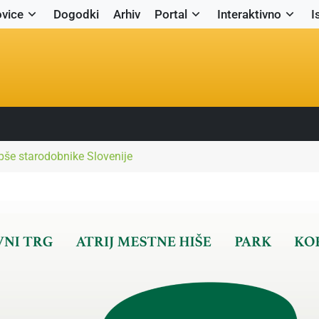
vice
Dogodki
Arhiv
Portal
Interaktivno
I
epše starodobnike Slovenije