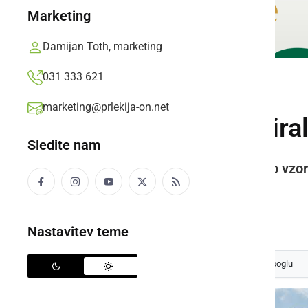
Marketing
Damijan Toth, marketing
031 333 621
DRUŽABNO
marketing@prlekija-on.net
V Ormožu so izbiral
Sledite nam
Prireditev je bila organizirana po vzor
avtomobilskih starodobnikov.
Prlekija-on.net,
sobota, 11. junij 2022 ob 23:01
Nastavitev teme
Izberite
Prlekijo
kot svoj prednostni vir na Googlu