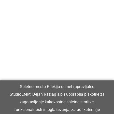
Prlekija-on.net je največji in najbolje obiskan spletni medij v
Prlekiji.
Vpisan je v razvid medijev, ki ga vodi Ministrstvo za kulturo
Republike Slovenije, pod zaporedno številko 1529.
Glavni in odgovorni urednik:
Spletno mesto Prlekija-on.net (upravljalec
Dejan Razlag
StudioEfekt, Dejan Razlag s.p.) uporablja piškotke za
info@prlekija-on.net
zagotavljanje kakovostne spletne storitve,
funkcionalnosti in oglaševanja, zaradi katerih je