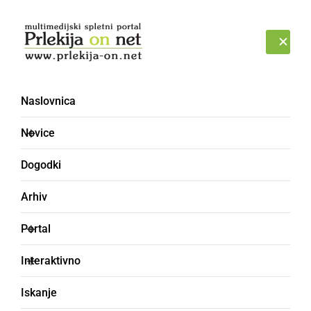
Prijava
PETEK, 7. AVGUST 2026
Naslovnica
Novice
Dogodki
Arhiv
ČRNA KRONIKA
Portal
Ljutomerski policisti
Interaktivno
vozniku zasegli osebno
Iskanje
vozilo