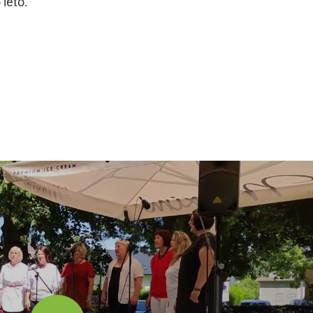
 leto.
dly