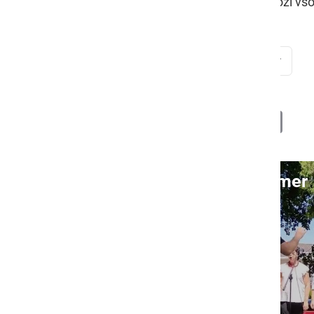
dogodkov, ki jih bodo organizirali skozi vso
piknik
srečanje
DSO Ljutomer
Deli
Facebook
X
Messenger
WhatsApp
Copy
PrintFrien
Email
Link
Video: Piknik DSO Ljutomer
S klikom naložite video (lahko uporablja piškotke)