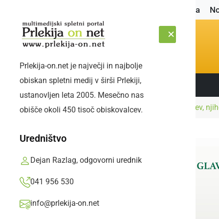
Naslovnica
No
Prlekija-on.net je največji in najbolje
obiskan spletni medij v širši Prlekiji,
Sledite nam:
PETEK, 7. AVGUST 2026
ustanovljen leta 2005. Mesečno nas
Naslovnica
Družabno
Srečanje stanovalcev, nji
obišče okoli 450 tisoč obiskovalcev.
Uredništvo
Dejan Razlag, odgovorni urednik
041 956 530
info@prlekija-on.net