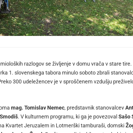
ioloških razlogov se življenje v domu vrača v stare tire.
ka 1. slovenskega tabora minulo soboto zbrali stanovalci
leč. Preko 300 udeležencev je v sproščenem vzdušju preživel
 doma
mag. Tomislav Nemec
, predstavnik stanovalcev
An
 Smodiš
. V kulturnem programu, ki ga je povezoval
Sašo 
ma Kvartet Jeruzalem in Lotmerški tamburaši, domski
Žo