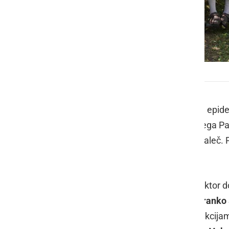
Piknik DSO Ljutomer
Po dveh letih premora zaradi znanih epidem
so se v lepem ambientu ljutomerskega Par
njihovi svojci, ki so prišli od blizu in da
junijski dan.
Uvodoma so prisotne pozdravili direktor
Heric
in predsednik sveta zavoda
Branko
so nastopili
Klub prleških babic
s sekcija