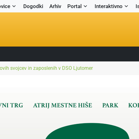
vice
Dogodki
Arhiv
Portal
Interaktivno
I
hovih svojcev in zaposlenih v DSO Ljutomer