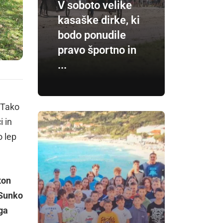
V soboto velike
kasaške dirke, ki
bodo ponudile
pravo športno in
...
 Tako
 in
o lep
ton
Sunko
ga