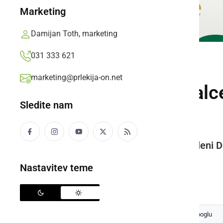
Marketing
Damijan Toth, marketing
031 333 621
DRUŽABNO
marketing@prlekija-on.net
Srečanje stanovalce
Sledite nam
Ljutomer
Po dveh letih premora so zaposleni DS
udeležencev.
Nastavitev teme
Prlekija-on.net,
petek, 24. junij 2022 ob 19:45
Izberite
Prlekijo
kot svoj prednostni vir na Googlu