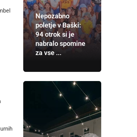
ambel
Nepozabno
poletje v Baški:
94 otrok si je
nabralo spomine
za vse ...
a
turnih