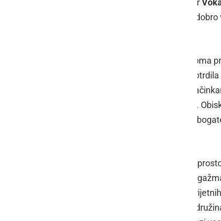
bend
,
Terezija Maček
z recitacijo ter
Voka
zdravstvenih tehnikov Pomurja. Za dobro 
Zavzeti muzikanti
.
Za osvežitev gostov so zaposleni doma pri
kapljico. Pestra ponudba hrane je potrdil
okrepčali s kvasenicami, krapci, palačinkami
sončnem vremenu še posebej prijal. Obiskov
kotičku, vsi pa so lahko sodelovali v boga
donatorjev.
Zahvala in pohvala gre zaposlenim, pros
sponzorjem, vsem, ki so s svojim angažma
njihovi svojci lahko preživeli nekaj prijetnih
sproščeno družili in začutili kot ena druži