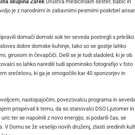
lna skupina Žarek
Društva medicinskih sester, babic in
voljo je z narodnimi in zabavnimi pesmimi poskrbel ans
pravili domači domski sok ter seveda postregli s prleško
a sloves dobre domske kuhinje, tako so se gostje lahko
, girosom in čevapčiči. Delil se je tudi sladoled, ki je ob
alci so lahko naredili tudi spominsko fotografijo v foto
tem srečelovu, ki ga je omogočilo kar 40 sponzorjev in
tovoljcem, nastopajočim, povezovalcu programa in seved
jem prispevali k temu, da so stanovalci DSO Ljutomer in
 uric ter se napolnili z novo energijo, si podarili čas, se
na. V Domu se že veselijo novih druženj, zlasti sredinih kul