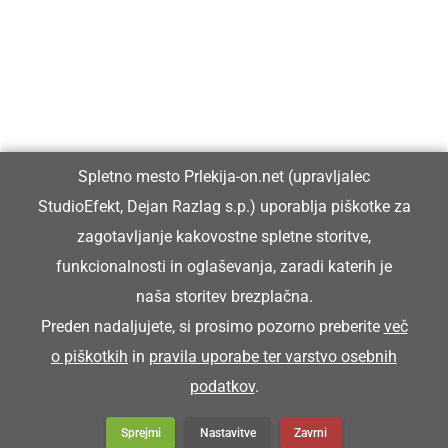
Vpisan je v razvid medijev, ki ga vodi Ministrstvo za kulturo
Republike Slovenije, pod zaporedno številko 1529.
Glavni in odgovorni urednik:
Spletno mesto Prlekija-on.net (upravljalec
Dejan Razlag
StudioEfekt, Dejan Razlag s.p.) uporablja piškotke za
info@prlekija-on.net
zagotavljanje kakovostne spletne storitve,
funkcionalnosti in oglaševanja, zaradi katerih je
naša storitev brezplačna.
Preden nadaljujete, si prosimo pozorno preberite
več
o piškotkih
in
pravila uporabe ter varstvo osebnih
© Prlekija-on.net | 2005 - 2026 | Vse pravice pridržane |
podatkov
.
info@prlekija-on.net
Splošni pogoji
•
Izjava o zasebnosti
•
Piškotki
Oglaševanje
Sprejmi
Nastavitve
Zavrni