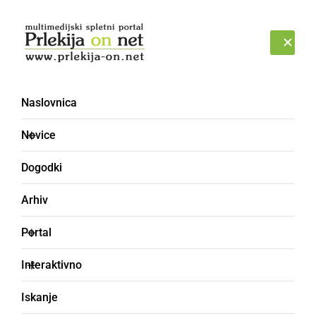
Prijava
ČETRTEK, 6. AVGUST 2026
Naslovnica
Novice
Dogodki
Arhiv
KULTURA IN IZOBRAŽEVANJE
Portal
Tri veje oblasti v 7.
Interaktivno
razredu na OŠ Stročja
Iskanje
vas