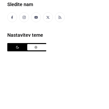
Sledite nam
Nastavitev teme
Tri veje oblasti v 7. razredu na OŠ Stročja vas
V 7. razredu smo se pri predmetu državljanska in
domovinska kultura ter etika učili o treh vejah oblasti
v Republiki Sloveniji. Preden smo se sploh lotili te
učne snovi, nas je obiskala ga. Petra Gajžler, ki se
udejstvuje na področju filmske umetnosti. Skupaj z
njo smo si ogledali animirani film Prinčevo potovanje,
potem pa smo o njem s pomočjo vodenega