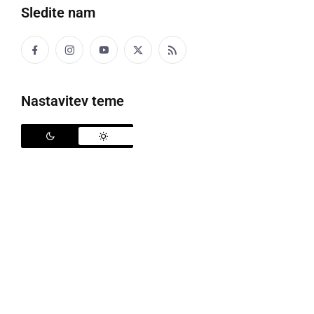
Sledite nam
Z njive so ukradli krompir
Nastavitev teme
V preteklih štiriindvajsetih urah so policisti na
območju PU Murska Sobota obravnavali tri
prometne nesreče, v katerih se je ena oseba lažje
telesno poškodovala, šest kaznivih dejanj, tri kršitve
javnega reda in miru, tri primere povoženja divjadi in
poškodbo vozila na parkirnem prostoru.
Na področju kriminaliete so obravnavali tatvino
krompirja z njive, tatvino registrskih tablic z oznako
MS ZJ-486, tatvino goriva na bencinskem servisu,