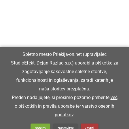
Prlekiji.
Vpisan je v razvid medijev, ki ga vodi Ministrstvo za kulturo
Republike Slovenije, pod zaporedno številko 1529.
Glavni in odgovorni urednik:
Spletno mesto Prlekija-on.net (upravljalec
Dejan Razlag
StudioEfekt, Dejan Razlag s.p.) uporablja piškotke za
info@prlekija-on.net
zagotavljanje kakovostne spletne storitve,
funkcionalnosti in oglaševanja, zaradi katerih je
naša storitev brezplačna.
Preden nadaljujete, si prosimo pozorno preberite
več
o piškotkih
in
pravila uporabe ter varstvo osebnih
© Prlekija-on.net | 2005 - 2026 | Vse pravice pridržane |
podatkov
.
info@prlekija-on.net
Splošni pogoji
•
Izjava o zasebnosti
•
Piškotki
Oglaševanje
Sprejmi
Nastavitve
Zavrni