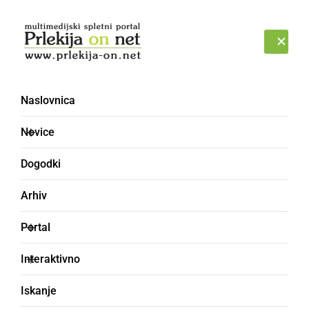
Prijava
PETEK, 7. AVGUST 2026
Naslovnica
Novice
Dogodki
Arhiv
ČRNA KRONIKA
Portal
Policisti obravnavali
Interaktivno
tatvino krompirja z njive
Iskanje