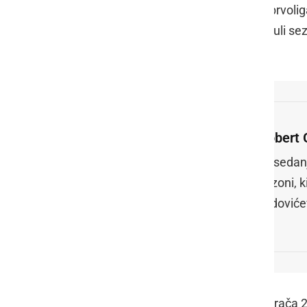
ptujske Hiše daril. Pihler je doslej v prvo
najvidnejši uspeh pa zabeležil v minuli sezo
državni pokalni podprvak.
Robert 
Dosedanj
sezoni, k
Grdoviće
Po enem letu se v ljutomerski klub vrača 2