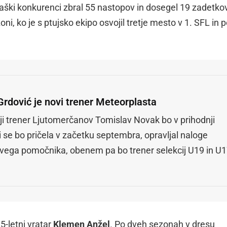
ligaški konkurenci zbral 55 nastopov in dosegel 19 zadetkov
ni, ko je s ptujsko ekipo osvojil tretje mesto v 1. SFL in p
Grdović je novi trener Meteorplasta
i trener Ljutomerčanov Tomislav Novak bo v prihodnji
i se bo pričela v začetku septembra, opravljal naloge
vega pomočnika, obenem pa bo trener selekcij U19 in U1
5-letni vratar
Klemen Anžel
. Po dveh sezonah v dresu