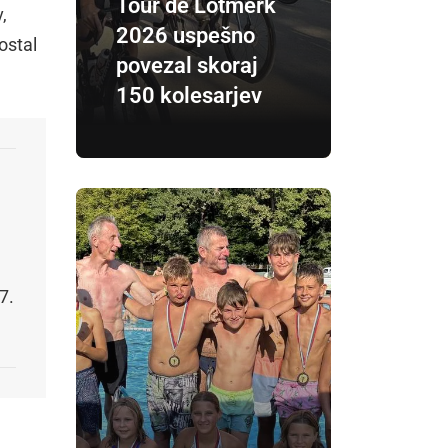
Tour de Lotmerk
,
2026 uspešno
ostal
povezal skoraj
150 kolesarjev
7.