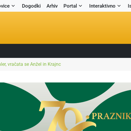
vice
Dogodki
Arhiv
Portal
Interaktivno
I
er, vračata se Anžel in Krajnc