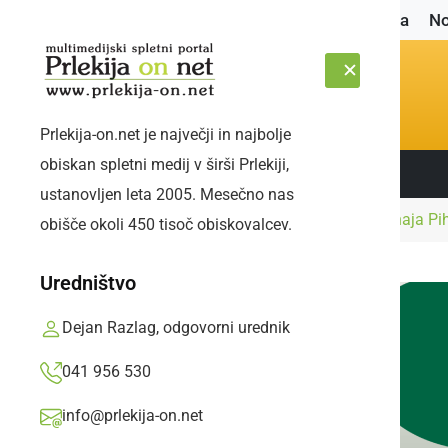
Naslovnica
No
Prlekija-on.net je največji in najbolje
obiskan spletni medij v širši Prlekiji,
Sledite nam:
PETEK, 7. AVGUST 2026
ustanovljen leta 2005. Mesečno nas
Naslovnica
Šport
V KMN Meteorplast prihaja Pihl
obišče okoli 450 tisoč obiskovalcev.
Uredništvo
Dejan Razlag, odgovorni urednik
041 956 530
info@prlekija-on.net