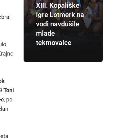
XIII. Kopališke
igre Lotmerk na
zbral
vodi navdušile
mlade
tekmovalce
ulo
Krajnc
ok
19
Toni
ec
, po
član
osta