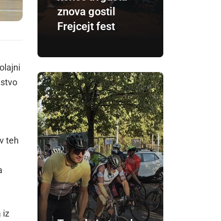
znova gostil
Frejcejt fest
olajni
dstvo
v teh
a
 iz