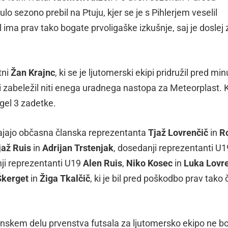
o sezono prebil na Ptuju, kjer se je s Pihlerjem veselil
 ima prav tako bogate prvoligaške izkušnje, saj je doslej 
tni
Žan Krajnc
, ki se je ljutomerski ekipi pridružil pred min
i zabeležil niti enega uradnega nastopa za Meteorplast. 
egel 3 zadetke.
tajajo občasna članska reprezentanta
Tjaž Lovrenčič
in
R
jaž Ruis
in
Adrijan Trstenjak
, dosedanji reprezentanti U
nji reprezentanti U19
Alen Ruis
,
Niko Kosec
in
Luka Lovr
Škerget
in
Žiga Tkalčič
, ki je bil pred poškodbo prav tako 
enskem delu prvenstva futsala za ljutomersko ekipo ne b