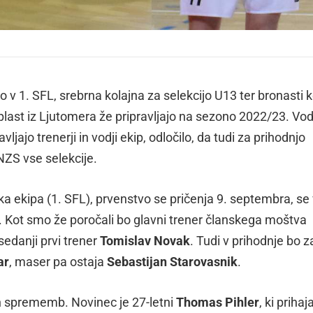
 v 1. SFL, srebrna kolajna za selekcijo U13 ter bronasti k
plast iz Ljutomera že pripravljajo na sezono 2022/23. Vo
ljajo trenerji in vodji ekip, odločilo, da tudi za prihodnjo
NZS vse selekcije.
a ekipa (1. SFL), prvenstvo se pričenja 9. septembra, se 
k. Kot smo že poročali bo glavni trener članskega moštva
edanji prvi trener
Tomislav Novak
. Tudi v prihodnje bo z
ar
, maser pa ostaja
Sebastijan Starovasnik
.
ih sprememb. Novinec je 27-letni
Thomas Pihler
, ki prihaja