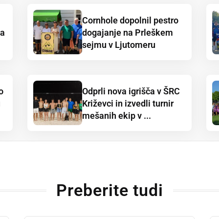
Cornhole dopolnil pestro
ja
dogajanje na Prleškem
sejmu v Ljutomeru
o
Odprli nova igrišča v ŠRC
u
Križevci in izvedli turnir
mešanih ekip v ...
Preberite tudi