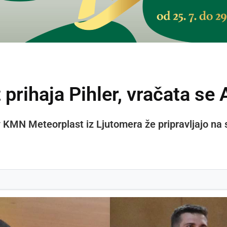
rihaja Pihler, vračata se A
v KMN Meteorplast iz Ljutomera že pripravljajo na