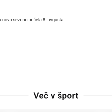
a novo sezono pričela 8. avgusta.
dly
Več v šport