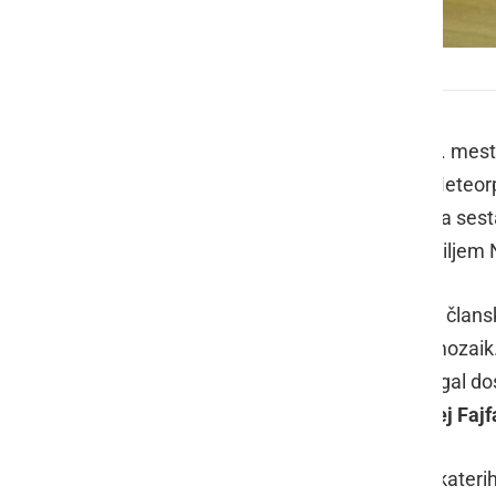
Klemen Anžel in Thomas Pihler
Po izredno uspešni minuli sezoni - 5. mesto
za selekciji U17 in U19 - se v KMN Meteor
kluba se je s strokovnim timom, ki ga sestav
sezono prijavi v tekmovanja pod okriljem 
Ker se bo prva v tekmovanje podala člansk
dneh sestavlja trenerski in igralski mozai
Robert Grdović
, kateremu bo pomagal dos
pripravljenost vratarjev skrbel
Andrej Fajf
V igralskem kadru je že prišlo do nekater