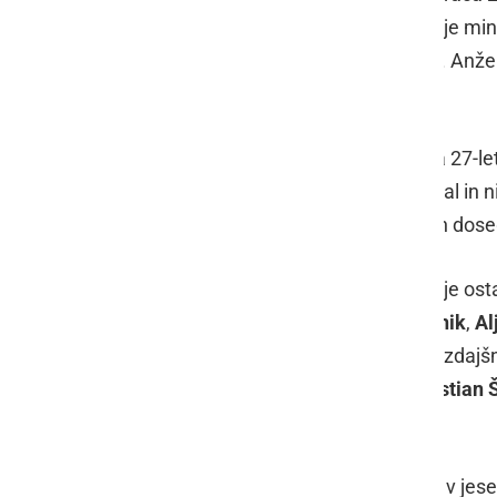
Meteorplasta (2019/20 in 2020/21) je minul
izjemnih rezultatov ptujskega kluba. Anžel
natanko 60 nastopov v 1. SFL.
Po hudi poškodbi se na parket vrača 27-le
sezono, a se na pripravah poškodoval in n
je doslej v 1. SFL odigral 14 tekem in dos
V ljutomerskem klubu tudi v prihodnje os
Šnofl
, reprezentanti U21
Matic Goznik
,
Al
Kovše
,
Tilen Rajter
in
Aljaž Goznik
, zdajš
poškodbi pa se vračata kapetan
Kristian 
slovenske reprezentance U19.
Zaradi igranja »velikega« nogometa v jes