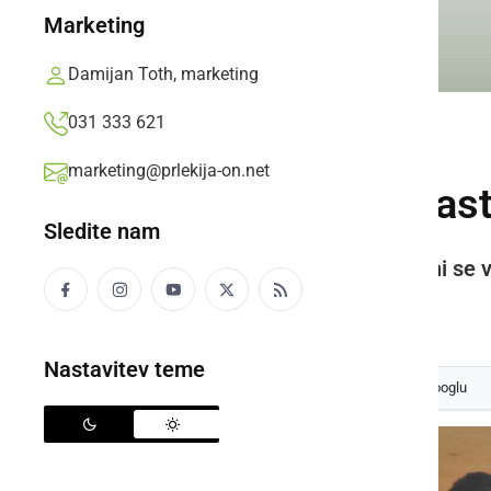
Marketing
Damijan Toth, marketing
031 333 621
ŠPORT
marketing@prlekija-on.net
V KMN Meteorplast p
Sledite nam
Po izredno uspešni minuli sezoni se 
Prlekija-on.net,
nedelja, 17. julij 2022 ob 19:50
Nastavitev teme
Izberite
Prlekijo
kot svoj prednostni vir na Googlu