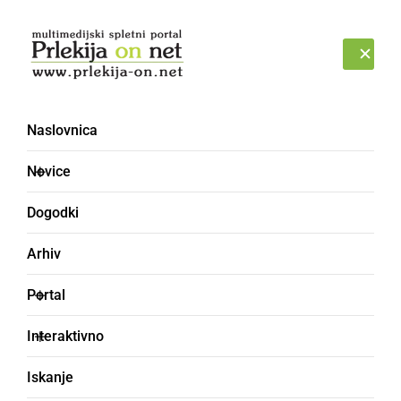
Prijava
ČETRTEK, 6. AVGUST 2026
Naslovnica
Novice
Dogodki
Arhiv
POLITIKA
Portal
Tomislav Zrinski novi
Interaktivno
direktor občinske
Iskanje
uprave Občine Ljutomer