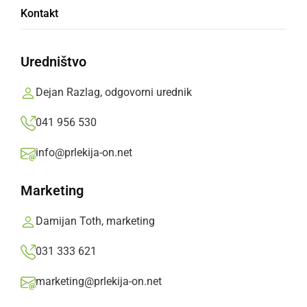
Kontakt
Novi direktor bo funkcijo nastopil s prvim
septembrom 2011
Uredništvo
Prlekija-on.net,
sreda, 17. avgust 2011 ob 08:33
Dejan Razlag, odgovorni urednik
041 956 530
»
Izberite
Prlekijo
kot svoj prednostni vir na Googlu
info@prlekija-on.net
Marketing
Damijan Toth, marketing
031 333 621
marketing@prlekija-on.net