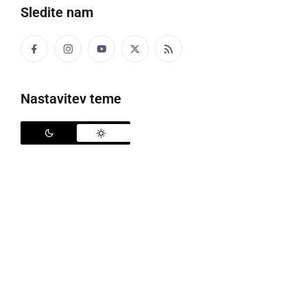
Sledite nam
Občina Ljutomer
Nastavitev teme
V sredo, 17. avgusta 2011, se je zaključil javni razpis
za izbor direktorja občinske uprave Občine Ljutomer.
Izmed prijavljenih kandidatov, ki so izpolnjevali
razpisne pogoje, je za 5-letno mandatno obdobje bil
izbran g.
Tomislav Zrinski
, univerzitetni diplomirani
inženir gradbeništva, ki poleg strokovnih referenc
izkazuje tudi veliko izkušenj na področju lokalne
samouprave, vodenja projektov in investicij ter