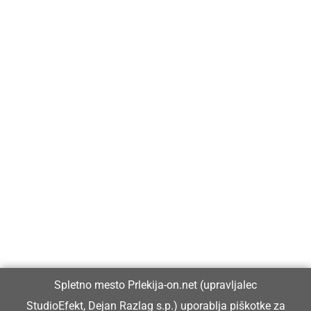
Prlekija-on.net je največji in najbolje obiskan spletni medij v
Prlekiji.
Vpisan je v razvid medijev, ki ga vodi Ministrstvo za kulturo
Republike Slovenije, pod zaporedno številko 1529.
Glavni in odgovorni urednik:
Spletno mesto Prlekija-on.net (upravljalec
Dejan Razlag
StudioEfekt, Dejan Razlag s.p.) uporablja piškotke za
info@prlekija-on.net