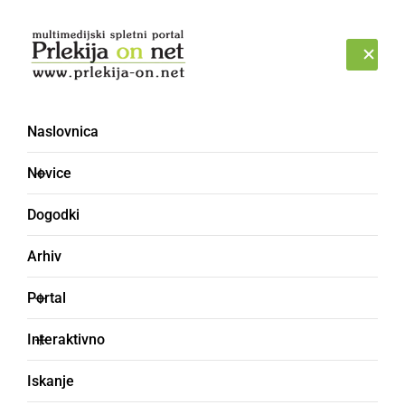
Prijava
PETEK, 7. AVGUST 2026
Naslovnica
Novice
Dogodki
Arhiv
ČRNA KRONIKA
Portal
Ljutomerski policisti
Interaktivno
obravnavali tatvino
Iskanje
denarja