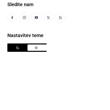
Sledite nam
Policija
Nastavitev teme
V preteklem dnevu so policisti na območju PU
Murska Sobota obravnavali štiri prometne nesreče.
Pri tem se je ena končala z lažjimi, ena pa s hudimi
telesnimi poškodbami. Obravnavana je bila še ena
poškodba vozila na parkirnem prostoru in štirje
primeri povoženja divjadi. Poleg tega je bilo
obravnavanih pet kaznivih dejanj in šest kršitev
javnega reda.