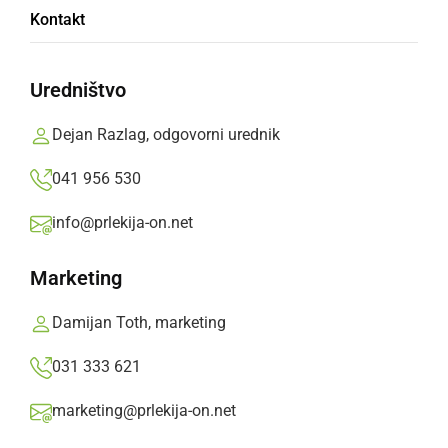
Kontakt
Zaradi vožnje brez veljavnega vozniškega
dovoljenja sta bila zasežena dva osebna
Uredništvo
avtomobila.
Dejan Razlag, odgovorni urednik
Prlekija-on.net,
sobota, 13. avgust 2022 ob 16:19
041 956 530
info@prlekija-on.net
»
Izberite
Prlekijo
kot svoj prednostni vir na Googlu
Marketing
Damijan Toth, marketing
031 333 621
marketing@prlekija-on.net