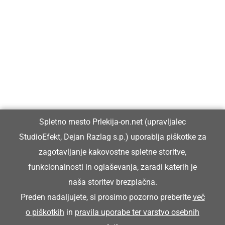
Prlekija-on.net je največji in najbolje obiskan spletni medij v
Prlekiji.
Vpisan je v razvid medijev, ki ga vodi Ministrstvo za kulturo
Republike Slovenije, pod zaporedno številko 1529.
Glavni in odgovorni urednik:
Spletno mesto Prlekija-on.net (upravljalec
Dejan Razlag
StudioEfekt, Dejan Razlag s.p.) uporablja piškotke za
info@prlekija-on.net
zagotavljanje kakovostne spletne storitve,
funkcionalnosti in oglaševanja, zaradi katerih je
naša storitev brezplačna.
Preden nadaljujete, si prosimo pozorno preberite
več
o piškotkih
in
pravila uporabe ter varstvo osebnih