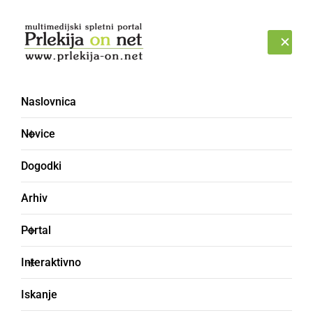
Prijava
PETEK, 7. AVGUST 2026
Naslovnica
Novice
Dogodki
Arhiv
GOSPODARSTVO
Portal
KSP Ljutomer išče
Interaktivno
novega sodelavca
Iskanje