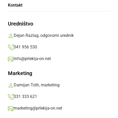
Zaposlijo organizatorja zbiranja in prevoza
Kontakt
odpadkov.
Oglasno sporočilo,
ponedeljek, 22. avgust 2022 ob 09:54
Uredništvo
Dejan Razlag, odgovorni urednik
»
Izberite
Prlekijo
kot svoj prednostni vir na Googlu
041 956 530
info@prlekija-on.net
Marketing
Damijan Toth, marketing
031 333 621
marketing@prlekija-on.net