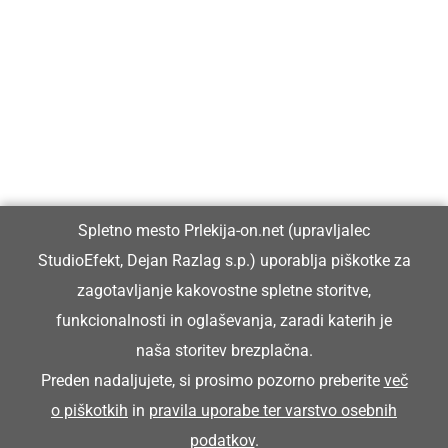
Prlekija-on.net je največji in najbolje obiskan spletni medij v
Prlekiji.
Vpisan je v razvid medijev, ki ga vodi Ministrstvo za kulturo
Republike Slovenije, pod zaporedno številko 1529.
Glavni in odgovorni urednik:
Spletno mesto Prlekija-on.net (upravljalec
Dejan Razlag
StudioEfekt, Dejan Razlag s.p.) uporablja piškotke za
info@prlekija-on.net
zagotavljanje kakovostne spletne storitve,
funkcionalnosti in oglaševanja, zaradi katerih je
naša storitev brezplačna.
Preden nadaljujete, si prosimo pozorno preberite
več
o piškotkih
in
pravila uporabe ter varstvo osebnih
© Prlekija-on.net | 2005 - 2026 | Vse pravice pridržane |
podatkov
.