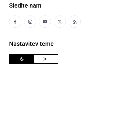
Sledite nam
Večina, katera bere to besedilo, meni, da je težko
izbrati darilo za moškega. Pa je res temu tako? Poleg
voščila za rojstni dan
, bi mu želeli podariti nekaj
zares posebnega?
Nastavitev teme
Da bi se spomnili najboljše
ideje za darila za moške
,
je treba najprej vedeti, kdo je moški, za katerega
iščete darilo. Je mož? Morda oče? Prijatelj?
Sodelavec? Sorodnik? Itd.
Kaj podariti moškemu za rojstni dan?
Tudi moški rojstni dnevi in ustrezna darila, so enako
pomembni kot rojstni dnevi žensk, pri katerih se
običajno še bolj potrudimo. Unikatna darila za moške