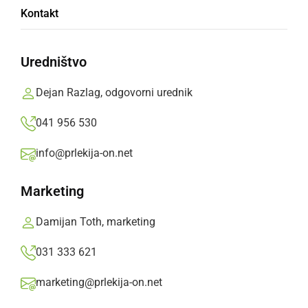
Oglasno sporočilo,
četrtek, 1. september 2022 ob 22:33
Kontakt
»
Izberite
Prlekijo
kot svoj prednostni vir na Googlu
Uredništvo
Dejan Razlag, odgovorni urednik
041 956 530
info@prlekija-on.net
Marketing
Damijan Toth, marketing
031 333 621
marketing@prlekija-on.net
Ideje za darila za moške