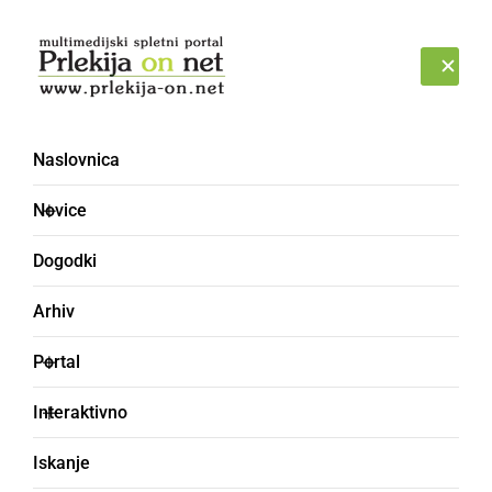
Prijava
PETEK, 7. AVGUST 2026
Naslovnica
Novice
Dogodki
Arhiv
GOSPODARSTVO
Portal
7 izvirnih idej za darila
Interaktivno
za moške
Iskanje