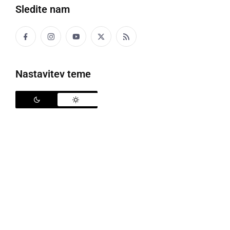
Sledite nam
Meteorplast ŠIC bar
Nastavitev teme
V petek, 9. septembra, se je z dvoboji 1. kroga pričela
nova sezona v 1. slovenski futsal ligi. Ljutomerski
Meteorplast ŠIC bar
je v uvodnem dvoboju nove
sezone gostoval v Zagorju ob Savi, kjer se je pomeril
z Mlinšami. Zanimiv dvoboj se je končal z zmago
prleškega moštva s 5:3 (4:3).
Robert Grdović
, trener ljutomerske ekipe, je dvoboj v
Zagorju ob Savi pričel z naslednjo peterko:
Tjaž
Lovrenčič
,
Tilen Rajter
,
Adrijan Trstenjak
,
Rok Šnofl