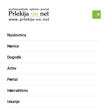
Prijava
NEDELJA, 9. AVGUST 2026
Naslovnica
Novice
Dogodki
Arhiv
ŠPORT
Portal
Meteorplast ŠIC bar po
Interaktivno
preobratu do zmage v
Iskanje
Zagorju ob Savi