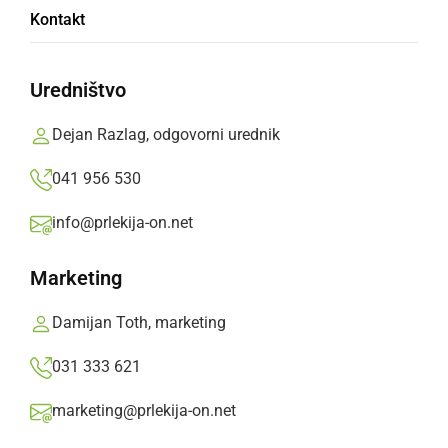
Kontakt
Zanimiv dvoboj se je končal z zmago
prleškega moštva s 5:3 (4:3).
Uredništvo
Prlekija-on.net,
sobota, 10. september 2022 ob 08:24
Dejan Razlag, odgovorni urednik
041 956 530
»
Izberite
Prlekijo
kot svoj prednostni vir na Googlu
info@prlekija-on.net
Marketing
Damijan Toth, marketing
031 333 621
marketing@prlekija-on.net