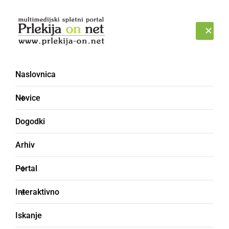
Prijava
SOBOTA, 8. AVGUST 2026
Naslovnica
Novice
Dogodki
Arhiv
ŠPORT
Portal
Meteorplast ŠIC bar
Interaktivno
potuje v Sevnico
Iskanje