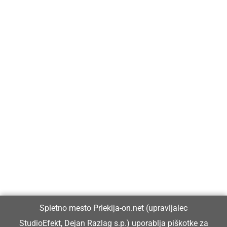
Prlekija-on.net je največji in najbolje obiskan spletni medij v
Prlekiji.
Vpisan je v razvid medijev, ki ga vodi Ministrstvo za kulturo
Republike Slovenije, pod zaporedno številko 1529.
Glavni in odgovorni urednik:
Spletno mesto Prlekija-on.net (upravljalec
Dejan Razlag
StudioEfekt, Dejan Razlag s.p.) uporablja piškotke za
info@prlekija-on.net