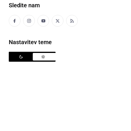
Sledite nam
Meteorplast ŠIC bar
Nastavitev teme
Po odličnem vstopu v novo sezono 1. slovenske
futsal lige čaka ljutomerski Meteorplast ŠIC bar
gostovanje v Sevnici. Dvoboj 3. kroga, proti novincu v
prvoligaški konkurenci, bodo prleški futsalerji odigrali
jutri, v petek, 23. septembra, v dvorani OŠ Savo
Kladnik v Sevnici, pričel pa se bo ob 20. uri.
Zmagi proti Mlinšam (5:3) in Dobrepolju (4:0) ter
posledično uvrstitev na vrh prvoligaške
razpredelnice sta vlila določeno samozavest