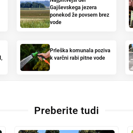
Gajševskega jezera
ponekod že povsem brez
vode
Prleška komunala poziva
,
k varčni rabi pitne vode
Preberite tudi