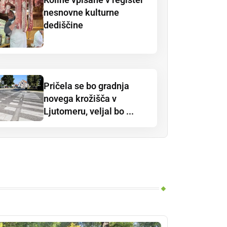
nesnovne kulturne
dediščine
Pričela se bo gradnja
novega krožišča v
Ljutomeru, veljal bo ...