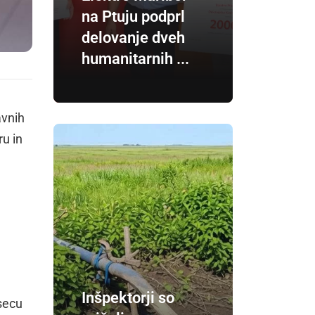
na Ptuju podprl
delovanje dveh
humanitarnih ...
avnih
u in
Inšpektorji so
esecu