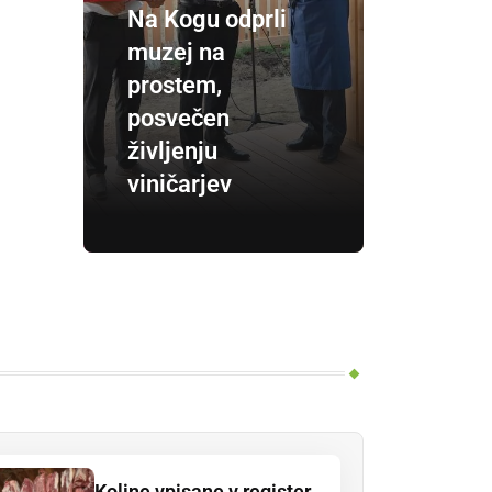
Na Kogu odprli
muzej na
prostem,
posvečen
življenju
viničarjev
Koline vpisane v register