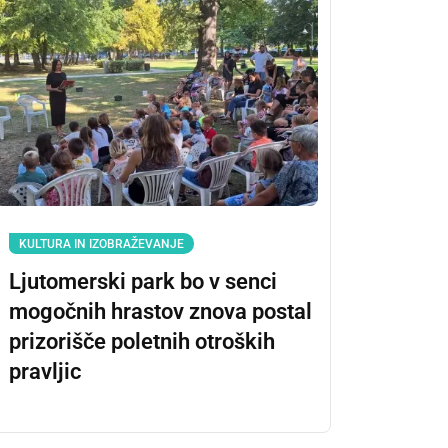
KULTURA IN IZOBRAŽEVANJE
Ljutomerski park bo v senci
mogočnih hrastov znova postal
prizorišče poletnih otroških
pravljic