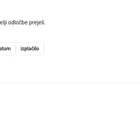
ji odločbe prejeli.
datum
izplačilo
dly