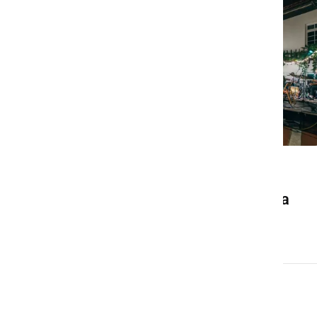
DRUŽABNO
Ljutomer bo konec avgusta
znova gostil Frejcejt fest