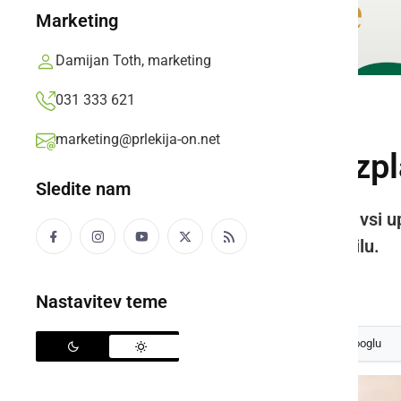
Marketing
Damijan Toth, marketing
031 333 621
GOSPODARSTVO
marketing@prlekija-on.net
Dodatni datumi izpl
Sledite nam
V dodatne obdelave bodo zajeti vsi up
izplačan v prvem rednem izplačilu.
Prlekija-on.net,
torek, 27. september 2022 ob 08:35
Nastavitev teme
Izberite
Prlekijo
kot svoj prednostni vir na Googlu