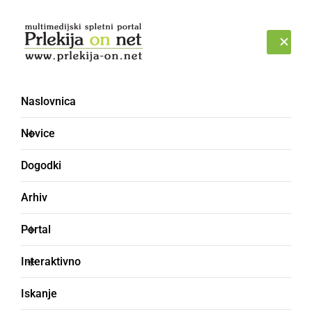
Prijava
PETEK, 7. AVGUST 2026
Naslovnica
Novice
Dogodki
Arhiv
POLITIKA
Portal
Znanih je osem
Interaktivno
kandidatov, ki se bo na
Iskanje
volitvah potegovalo za