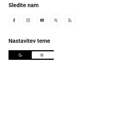
Sledite nam
Nastavitev teme
Volitve bodo 23. oktobra
Državna volilna komisija je v četrtek, 29. septembra,
na 41. seji potrdila še tri kandidature za volitve
predsednika republike: kandidaturo
Mihe Kordiša
s
podporo politične stranke Levica, kandidaturo
dr.
Milana Brgleza
s podporo političnih strank Socialni