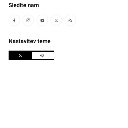
Sledite nam
Evropski teden športa v vrtcu Sonček
Nastavitev teme
Ker v vrtcu Sonček že tretje leto sodelujemo v
evropskem projektu European School Sport Day,
smo ga v tednu od 23.9. do 30. 9. 2022 tudi obeležili.
Glede na to, da nam je precej godlo vreme, želeli pa
smo tako kot vsako leto izvesti športni dopoldan v
vsaki skupini posebej, ter čim več na prostem, smo
lovili prave trenutke primernega vremena. Ker pa
ima vrtec 7 skupin in se nahaja na treh lokacijah,
smo lahko tudi veliko lažje rokovali z zastavami.