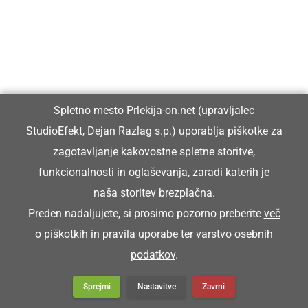
Spletno mesto Prlekija-on.net (upravljalec
StudioEfekt, Dejan Razlag s.p.) uporablja piškotke za
zagotavljanje kakovostne spletne storitve,
funkcionalnosti in oglaševanja, zaradi katerih je
naša storitev brezplačna.
Preden nadaljujete, si prosimo pozorno preberite
več
DRUŽABNO
o piškotkih
in
pravila uporabe ter varstvo osebnih
Na Krčevini so že devetič orali s
podatkov
.
starodobnimi traktorji
Sprejmi
Nastavitve
Zavrni