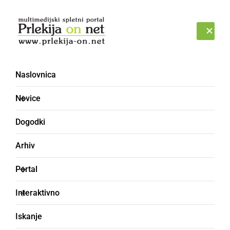
Prijava
PONEDELJEK, 10. AVGUST 2026
Naslovnica
Novice
Dogodki
Arhiv
NAJMLAJŠI
Portal
Evropski teden športa v
Interaktivno
vrtcu Sonček Sv. Jurij
Iskanje
ob Ščavnici