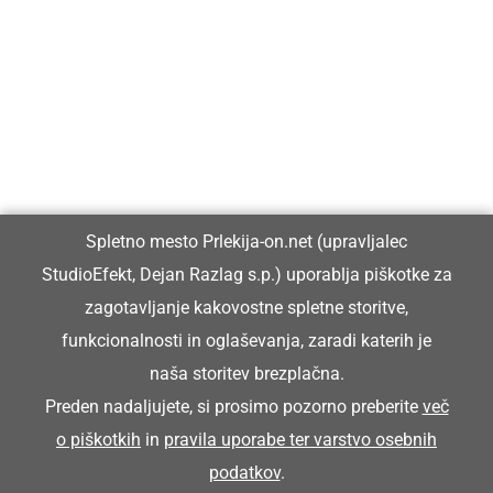
Prlekija-on.net je največji in najbolje obiskan spletni medij v
Prlekiji.
Vpisan je v razvid medijev, ki ga vodi Ministrstvo za kulturo
Republike Slovenije, pod zaporedno številko 1529.
Glavni in odgovorni urednik:
Spletno mesto Prlekija-on.net (upravljalec
Dejan Razlag
StudioEfekt, Dejan Razlag s.p.) uporablja piškotke za
info@prlekija-on.net
zagotavljanje kakovostne spletne storitve,
funkcionalnosti in oglaševanja, zaradi katerih je
naša storitev brezplačna.
Preden nadaljujete, si prosimo pozorno preberite
več
o piškotkih
in
pravila uporabe ter varstvo osebnih
© Prlekija-on.net | 2005 - 2026 | Vse pravice pridržane |
podatkov
.