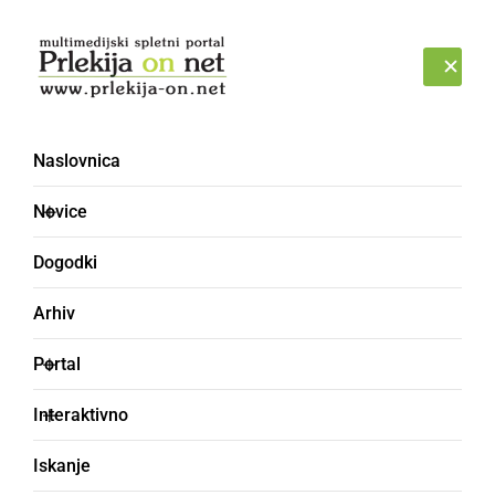
Prijava
PETEK, 7. AVGUST 2026
Naslovnica
Novice
Dogodki
Arhiv
GOSPODARSTVO
Portal
Bioterme osvojile prvo
Interaktivno
mesto za Naj kopališče
Iskanje
2022 v kategoriji