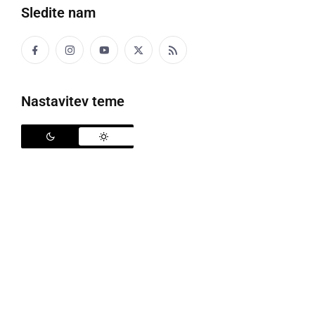
Sledite nam
Nastavitev teme
Bioterme Mala Nedelja
V Maistrovi kleti na Zavrhu je v sredo bila 32.
slavnostna podelitev priznanj za Naj kopališče 2022.
Tekmovanje poletnih kopališč v različnih kategorijah
organizira Radio Si. Tekmovanje poteka tako, da
ekipa radijske oddaje 'Naj kopališče' vsako leto v