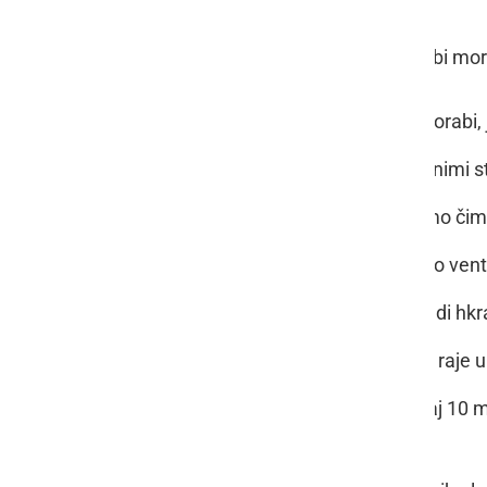
Za varčno in smotrnejšo rabo pečic bi mor
Pri pečicah, ki so dlje časa v uporabi,
Kupujmo pečice z dobro izoliranimi st
Vrata pečice med peko odpremo čim
Če imamo v pečici na razpolago vent
Če je le mogoče, pecimo več jedi hkra
Za odtajevanje zmrznjenih jedi raje 
Električno pečico izklopimo vsaj 10 mi
spekel do konca.