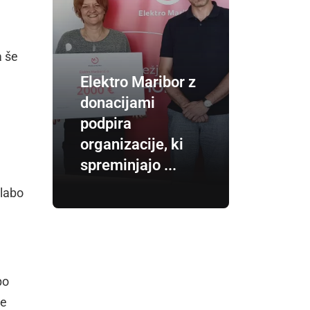
a še
Elektro Maribor z
donacijami
podpira
organizacije, ki
spreminjajo ...
slabo
po
je