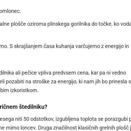
nomlonec.
ne plošče oziroma plinskega gorilnika do točke, ko vod
amo. S skrajšanjem časa kuhanja varčujemo z energijo in
ilnika ali pečice vpliva predvsem cena, kar pa ni vedno
i pozabiti na stroške za energijo, ki nam jih bo prinesla 
labim izkoristkom.
ričnem štedilniku?
resega niti 50 odstotkov, izgubljena toplota se porazgubi 
ne mimo loncev. Druga značilnost klasičnih grelnih plošč 