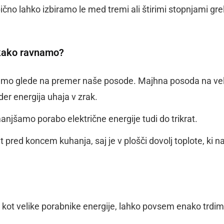
čno lahko izbiramo le med tremi ali štirimi stopnjami gre
 kako ravnamo?
remo glede na premer naše posode. Majhna posoda na vel
der energija uhaja v zrak.
anjšamo porabo električne energije tudi do trikrat.
 pred koncem kuhanja, saj je v plošči dovolj toplote, ki 
 kot velike porabnike energije, lahko povsem enako trdi