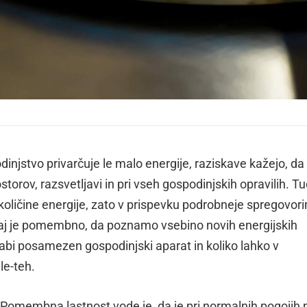
njstvo privarčuje le malo energije, raziskave kažejo, da 
torov, razsvetljavi in pri vseh gospodinjskih opravilih. Tu
oličine energije, zato v prispevku podrobneje spregovor
kaj je pomembno, da poznamo vsebino novih energijskih
rabi posamezen gospodinjski aparat in koliko lahko v
le-teh.
 Pomembna lastnost vode je, da je pri normalnih pogojih 