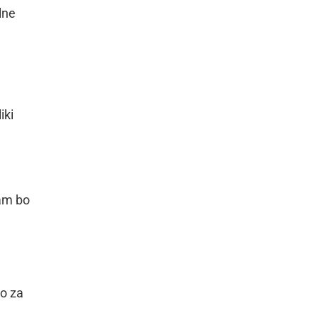
lne
iki
nam bo
mo za