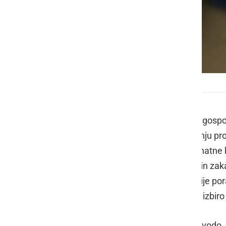
Pri pravilnem kuhanju lahko veliko privarčujemo
Čeprav se zdi, da lahko posamezno gospodi
tako. Privarčujemo lahko pri ogrevanju pros
vsakodnevna priprava hrane terja znatne k
možnostih za prihranke pri kuhanju in za
nalepk, ki nam povedo, koliko energije po
gospodinjstvu prihranimo s pravilno izbiro 
Pri kuhanju največkrat uporabljamo vodo.