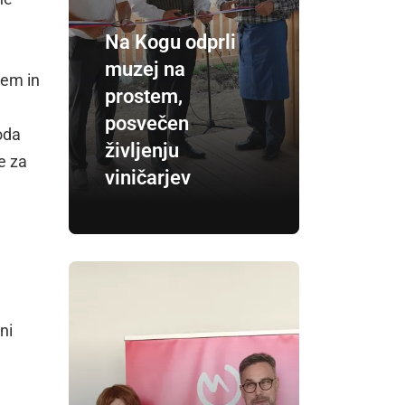
Na Kogu odprli
muzej na
jem in
prostem,
posvečen
oda
življenju
e za
viničarjev
ni