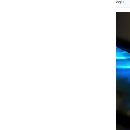
Izberite
Prlekijo
kot svoj prednostni vir na Googlu