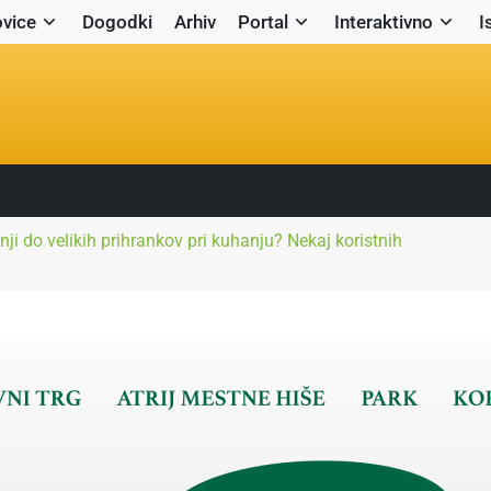
vice
Dogodki
Arhiv
Portal
Interaktivno
I
ji do velikih prihrankov pri kuhanju? Nekaj koristnih