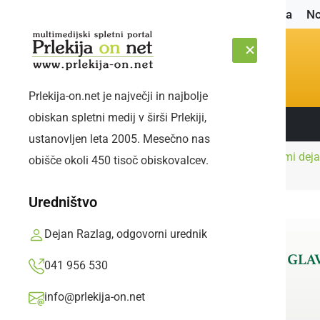
Naslovnica
No
Prlekija-on.net je največji in najbolje
obiskan spletni medij v širši Prlekiji,
Sledite nam:
PETEK, 7. AVGUST 2026
ustanovljen leta 2005. Mesečno nas
Kako z majhnimi dejan
obišče okoli 450 tisoč obiskovalcev.
Naslovnica
Gospodarstvo
nasvetov.
Uredništvo
Dejan Razlag, odgovorni urednik
041 956 530
info@prlekija-on.net