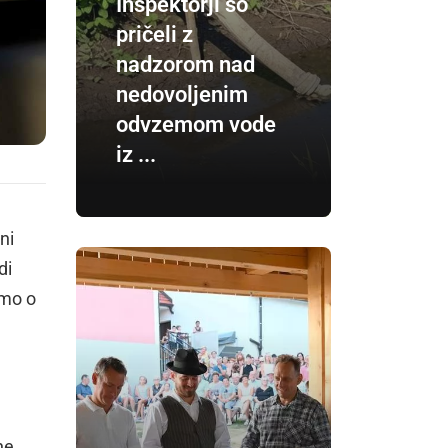
Inšpektorji so
pričeli z
nadzorom nad
nedovoljenim
odvzemom vode
iz ...
ni
di
imo o
ne