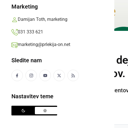
Marketing
Damijan Toth, marketing
031 333 621
marketing@prlekija-on.net
GOSPODARSTVO
Kako z majhnimi dej
Sledite nam
koristnih nasvetov.
Ob vse večjih podražitvah energentov 
Nastavitev teme
koristnih nasvetov.
Prlekija-on.net,
petek, 7. oktober 2022 ob 10:22