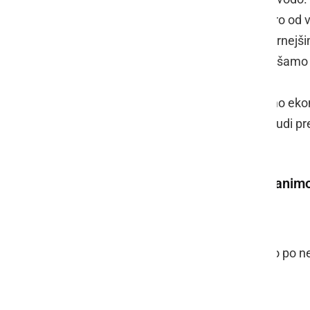
moremo segreti na višjo temperaturo od vr
burnejše vretje, hrana pa se med burnejši
izparevanja vode lahko delno zmanjšamo 
tudi pred zavretjem vode.
V posodah, ki jim po domače pravimo ekon
vre pri višji temperaturi in hrana se tudi
kuhanje.
Kaj lahko torej storimo, da prihranim
Pomembno je vedeti naslednje:
Količina vode za kuho naj ne bo po ne
vode, okusnejša.
Kuhamo v pokritih posodah.