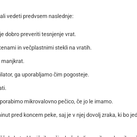
ali vedeti predvsem naslednje:
 je dobro preveriti tesnjenje vrat.
enami in večplastnimi stekli na vratih.
 manjkrat.
ilator, ga uporabljamo čim pogosteje.
ti.
uporabimo mikrovalovno pečico, če jo le imamo.
nut pred koncem peke, saj je v njej dovolj zraka, ki bo je