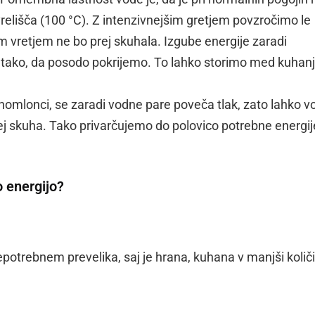
elišča (100 °C). Z intenzivnejšim gretjem povzročimo le
m vretjem ne bo prej skuhala. Izgube energije zaradi
tako, da posodo pokrijemo. To lahko storimo med kuhan
omlonci, se zaradi vodne pare poveča tlak, zato lahko v
 prej skuha. Tako privarčujemo do polovico potrebne energij
o energijo?
potrebnem prevelika, saj je hrana, kuhana v manjši količi