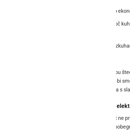
Kadar je le mogoče, uporabimo eko
Ko voda zavre, zmanjšajmo moč kuhal
vedno vre.
Hrana je okusnejša, če je ne razkuh
svojim časom.
Običajno na našo odločitev pri nakupu šted
najugodnejša rešitev. Ob nakupu ne bi smel
izolirana pečica ali pa kuhalna plošča s s
Kaj moramo vedeti o klasičnem elekt
Izkoristek navadnih električnih plošč ne p
drugih delih štedilnika, pravimo, da pobeg