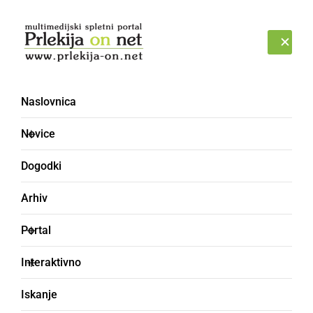
Prijava
NEDELJA, 9. AVGUST 2026
Naslovnica
Novice
Dogodki
Arhiv
DRUŽABNO
Portal
V soboto prikazali bogat
Interaktivno
srednjeveški interaktivni
Iskanje
program in