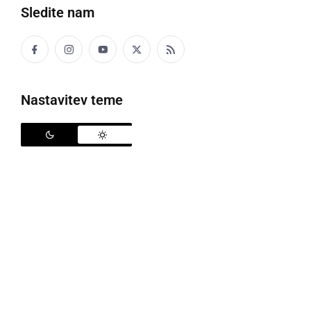
Sledite nam
Nastavitev teme
Ples - noč čarovnic 2022
Med 28. in 30. oktobrom se v dvorcu Rakičan odvija
prireditev Ples - noč čarovnic, ki prinaša pester
srednjeveški program za vse generacije, zabavne