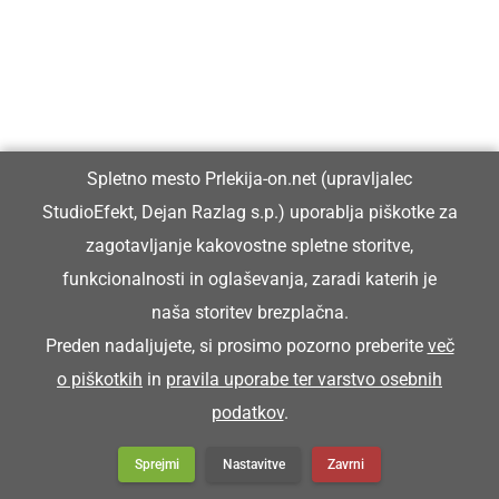
Spletno mesto Prlekija-on.net (upravljalec
StudioEfekt, Dejan Razlag s.p.) uporablja piškotke za
zagotavljanje kakovostne spletne storitve,
funkcionalnosti in oglaševanja, zaradi katerih je
naša storitev brezplačna.
Preden nadaljujete, si prosimo pozorno preberite
več
o piškotkih
in
pravila uporabe ter varstvo osebnih
podatkov
.
Sprejmi
Nastavitve
Zavrni