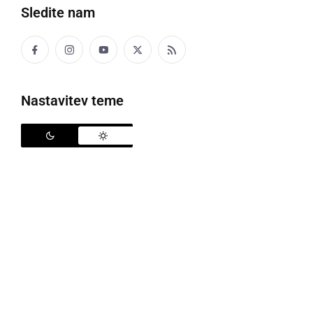
Sledite nam
Nastavitev teme
Grossmannov festival fantastike in stripa
Zadnji vikend oktobra se je zaključila druga edicija
Grossmannovega festivala fantastike in stripa. V
Ormožu je potekala med 28. do 30. oktobrom 2022,