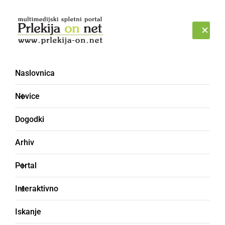
Prijava
SOBOTA, 8. AVGUST 2026
Naslovnica
Novice
Dogodki
Arhiv
KULTURA IN IZOBRAŽEVANJE
Portal
Zaključila se je druga
Interaktivno
edicija
Iskanje
Grossmannovega