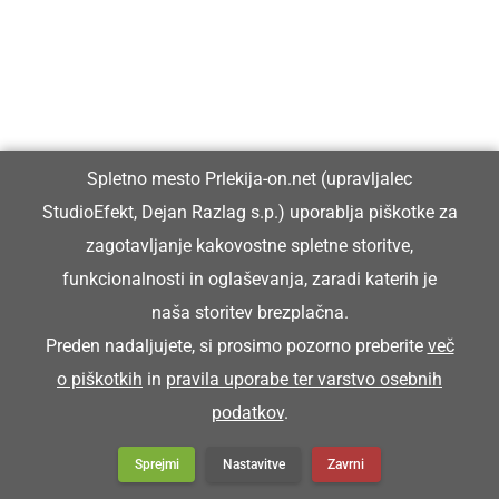
GOSPODARSTVO
Spletno mesto Prlekija-on.net (upravljalec
Podpisana pogodba za začetek ene
StudioEfekt, Dejan Razlag s.p.) uporablja piškotke za
največjih infrastrukturnih investicij v občini
zagotavljanje kakovostne spletne storitve,
Ljutomer
funkcionalnosti in oglaševanja, zaradi katerih je
naša storitev brezplačna.
Preden nadaljujete, si prosimo pozorno preberite
več
o piškotkih
in
pravila uporabe ter varstvo osebnih
podatkov
.
GOSPODARSTVO
Obrtnik leta 2026 je Milan Horvat
Sprejmi
Nastavitve
Zavrni