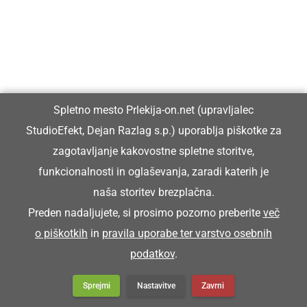
Spletno mesto Prlekija-on.net (upravljalec
StudioEfekt, Dejan Razlag s.p.) uporablja piškotke za
zagotavljanje kakovostne spletne storitve,
funkcionalnosti in oglaševanja, zaradi katerih je
naša storitev brezplačna.
Preden nadaljujete, si prosimo pozorno preberite
več
o piškotkih
in
pravila uporabe ter varstvo osebnih
podatkov
.
Sprejmi
Nastavitve
Zavrni