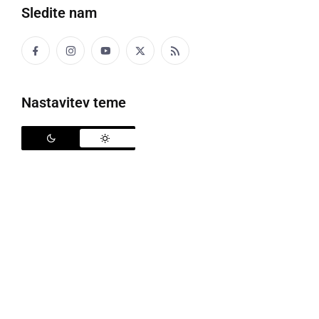
Sledite nam
Nastavitev teme
Villa Mondina noč 2022
Villa Monde vsako leto organizira dve veliki prireditvi,
aprila praznujejo obletnico začetka delovanja, letos
so praznovali 25. letnico in pa oktobra priredijo Villa
Mondino noč, obe prireditvi pa trajata dva dni.
Letošnja Villa Mondina noč je bila v petek, 21.
oktobra in v soboto, 22. oktobra.