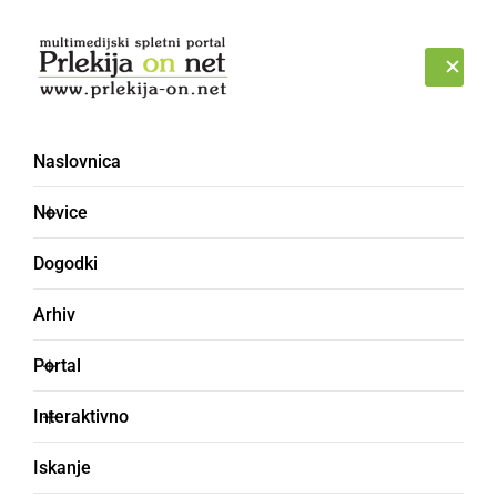
Prijava
ČETRTEK, 6. AVGUST 2026
Naslovnica
Novice
Dogodki
Arhiv
DRUŽABNO
Portal
V soboto se je množica
Interaktivno
obiskovalcev zabavala
Iskanje
še ob zvokih Magnifica