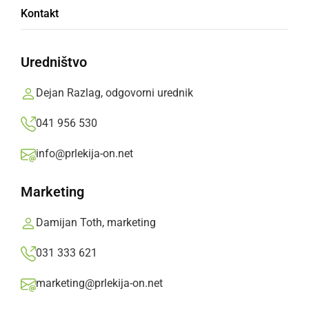
Kontakt
in Grupe Vigor
Uredništvo
Na drugem dnevu Villa Mondine noči so
nastopili slovenski pevec Magnifico s
Dejan Razlag, odgovorni urednik
spremljevalno skupino ter hrvaška skupina
041 956 530
Grupa Vigor, ki sta prav tako napolnila
prireditveni šotor.
info@prlekija-on.net
Ivan Trunk,
četrtek, 3. november 2022 ob 07:34
Marketing
Damijan Toth, marketing
»
Izberite
Prlekijo
kot svoj prednostni vir na Googlu
031 333 621
marketing@prlekija-on.net